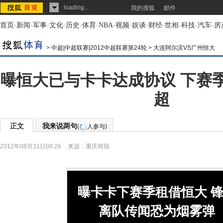
loading...
我的搜狐
邮件
首页
-
新闻
-
军事
-
文化
-
历史
-
体育
-
NBA
-
视频
-
娱谈
-
财经
-
世相
-
科技
-
汽车
-
房
>
中超|中超联赛|2012中超联赛第24轮
>
大连阿尔滨VS广州恒大
曝恒大已与卡卡达成协议 下赛
超
正文
我来说两句
(
人参与)
2012年08月31日08:26
来源：
重庆商报
曝卡卡下赛季租借恒大 
离队传闻恐为烟雾弹