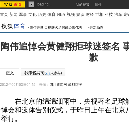
loading...
我的搜狐
邮件
首页
-
新闻
-
军事
-
文化
-
历史
-
体育
-
NBA
-
视频
-
娱谈
-
财经
-
世相
-
科技
-
汽车
-
房
>
陶伟去世|央视著名足球解说陶伟去世
>
最新动态
陶伟追悼会黄健翔拒球迷签名 
歉
正文
我来说两句
(
人参与)
2012年09月03日04:45
来源：
四川新闻网-成都商报
在北京的绵绵细雨中，央视著名足球解
悼会和遗体告别仪式，于昨日上午在北京
举行。