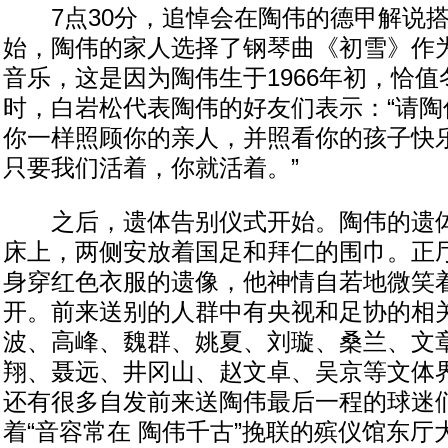
7点30分，追悼会在陶伟的德甲解说搭
始，陶伟的家人选择了钢琴曲《初雪》作
音乐，这是因为陶伟生于1966年初，恰
时，白岩松代表陶伟的好友们表示：“请陶
你一样照顾你的亲人，并照看你的孩子快
只要我们活着，你就活着。”
之后，遗体告别仪式开始。陶伟的遗体
床上，两侧安放着国足和拜仁的围巾。正
身穿红色衣服的遗像，他神情自若地微笑
开。前来送别的人群中有央视和足协的相
波、高峰、魏群、姚夏、刘璇、桑兰、文
翔、聂远、井冈山、赵文卓、吴京等文体
还有很多自发前来送陶伟最后一程的球迷
着“音容常在 陶伟千古”挽联的殡仪馆东