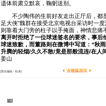
遗体前肃立默哀，鞠躬送别。
不少陶伟的生前好友走出正厅后，都显
足大侠”魏群在接受北京电视台采访时一度
则靠着大门旁的柱子以手掩面，神情悲痛
离开时拒绝了一位球迷签名的要求，事后
球迷致歉，而董路则在微博中写道：“秋雨
升腾的轻烟/久久不散/竟是那般流连/在人
姜山
(责任编辑：杜涛)
广告