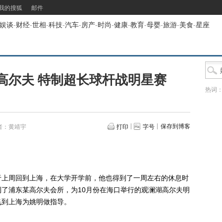
我的搜狐
邮件
娱谈
-
财经
-
世相
-
科技
-
汽车
-
房产
-
时尚
-
健康
-
教育
-
母婴
-
旅游
-
美食
-
星座
高尔夫 特制超长球杆战明星赛
热词
保存到博客
者：黄靖宇
打印
字号
上周回到上海，在大学开学前，他也得到了一周左右的休息时
了浦东某高尔夫会所，为10月份在海口举行的观澜湖高尔夫明
飞到上海为姚明做指导。