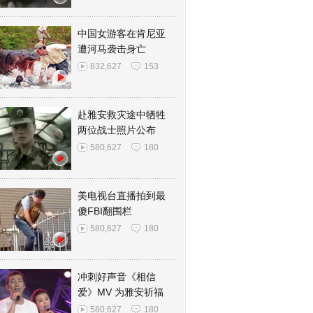
中国女游客在肯尼亚
遭河马袭击身亡
832,627
153
赴雅安救灾途中牺牲
两位战士照片公布
580,627
180
美电视台直播拍到最
傻FBI翻围栏
580,627
180
冲刺好声音《相信
爱》MV 为雅安祈福
580,627
180