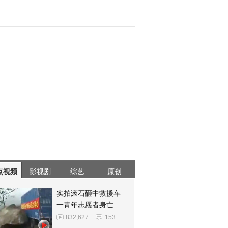
点视频
影视剧
综艺
原创
实拍滚石砸中救援车
一青年志愿者身亡
832,627
153