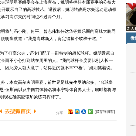
尔夫球明星赛组委会在上海宣布，姚明将担任本届赛事的公益大
公开展示自己的高球技艺。退役后，姚明转战高尔夫运动运动领
正学习高尔夫的时间也不过两个月。
明将与冯小刚、何平、曾志伟和任达华等娱乐圈的高球大腕同
微
姚明幽默道：“我是高球新人，肯定得捡个软柿子吃。”
为了打高尔夫，还专门配了一副特制的超长球杆。姚明透露自
长而不小心打到站在周围的人。“我的球杆长度要比别人长一
，因此旁人就大意了，站得近的就不幸‘中枪’。”姚明笑着说。
，本次高尔夫明星赛，前世界足球先生罗纳尔多、“台球皇
伊恩·伍斯南以及中国前体操名将李宁等体育界人士，届时都将与
姚明现在确实应该加紧练习挥杆了。
[保存到博客]
分享：