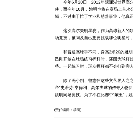
今年6月20日，2012年观澜湖世界高
使，而今年10月，姚明也将在赛场上首次
域，不过由于忙于学业和慈善事业，他真
这次高尔夫明星赛，作为高球新人的姚
场竞技，被问及自己想要挑战哪位明星时，
和普通高球手不同，身高2米26的姚明
己刚开始在球场练习挥杆时，还因为球杆过
些。一起练习时，球友挥杆都不会打到旁人
除了冯小刚、曾志伟这些文艺界人之之外
帝”史蒂芬·亨德利、高尔夫球的传奇人物
姚明同场竞技。为了不在比赛中“献丑”，
(责任编辑：杨凯)