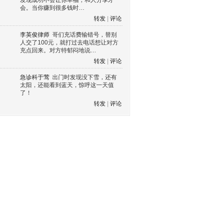
发现成功不会让你幸福，和人分享才
会。当你赚到很多钱时…
转发
|
评论
李英俊律师
哥们充话费输错号，替别
人交了100元，就打过去电话想让对方
充点回来。对方特郁闷地说…
转发
|
评论
急诊科于莺
出门时发现没下雪，还有
太阳，还能看到蓝天，惊呼这一天值
了！
转发
|
评论