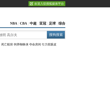
欢迎入驻搜狐媒体平台
NBA
|
CBA
|
中超
|
亚冠
|
足球
|
综合
：
死亡航班
饲养蜘蛛侠
夺命房间
引力双眼皮