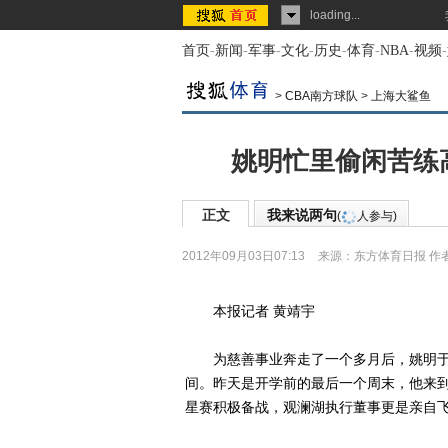
loading...
首页
-
新闻
-
军事
-
文化
-
历史
-
体育
-
NBA
-
视频
-
>
CBA南方球队
>
上海大鲨鱼
姚明忙里偷闲苦练
正文
我来说两句
(
人参与)
2012年09月03日07:13
来源：
东方体育日报
作
本报记者 黄靖宇
为慈善事业奔走了一个多月后，姚明于
间。昨天是开学前的最后一个周末，他来到
星赛积极备战，观澜湖执行董事更是亲自