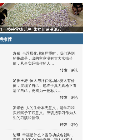
博推荐
袁岳
当浮层化现象严重时，我们遇到
的挑战是，出的主意没有太大实操价
值，从事实际操作的人…
转发
|
评论
足夜王涛
恒大与拜仁这场比赛太有价
值，展现了自己，也终于真刀真枪下看
清了自己，更成为一把标尺…
转发
|
评论
罗崇敏
人的生命本无意义，是学习和
实践赋予了它意义。应该把学习作为人
生的习惯和信仰。
转发
|
评论
陆琪
幸福是什么？当你功成名就时，