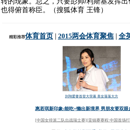
转的现象。总之，只要彭帅/利斯基发挥出
也得俯首称臣。（搜狐体育 王锋）