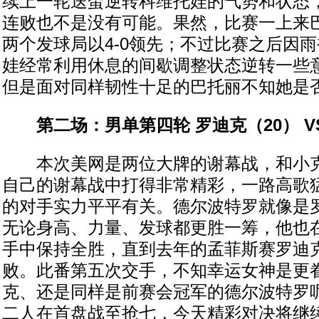
续上一轮送蛋逆转科维托娃的气势和状态
连败也不是没有可能。果然，比赛一上来
两个发球局以4-0领先；不过比赛之后因
娃经常利用休息的间歇调整状态逆转一些
但是面对同样韧性十足的巴托丽不知她是
第二场：男单第四轮 罗迪克（20） VS
本次美网是两位大牌的谢幕战，和小克
自己的谢幕战中打得非常精彩，一路高歌
的对手实力平平有关。德尔波特罗就像是
无论身高、力量、发球都更胜一筹，他也
手中保持全胜，直到去年的孟菲斯赛罗迪
败。此番第五次交手，不知幸运女神是更
克、还是同样是前赛会冠军的德尔波特罗
二人在首盘战至抢七，今天精彩对决将继