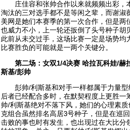
庄佳容和张帅合作以来就频频出彩，本
淘汰的三对选手都不是等闲之辈，而谢淑薇
美网是她们本赛季的第一次合作，但是两
也威力不小，上一轮还扳倒了头号种子胡贝
此前从未交过手，这场比赛一定是场势均
比赛胜负的可能就是一两个关键分。
第二场：女双1/4决赛 哈拉瓦科娃/赫拉
斯基/彭帅
彭帅/利斯基和对手一样都属于力量型
后者已经配合多时，在默契程度上更胜一
帅/利斯基绝对不落下风，她们的心理素质
克组合虽然排名高居3号种子，但是在巡
击败的事也时有发生，也出现过在大比分