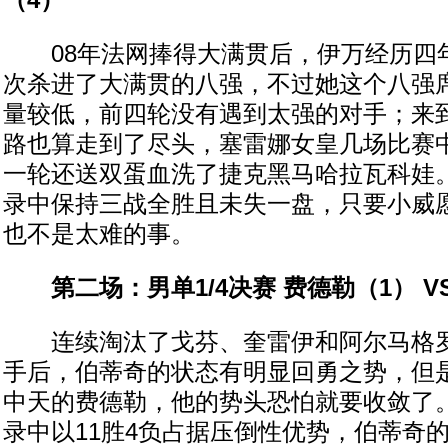
（4）
08年法网捧得大满贯后，伊万经历四
次杀进了大满贯的八强，不过她这个八强
量较低，前四轮没有遇到太强的对手；来
路也算走到了尽头，塞雷娜女皇几场比赛
一轮还送双蛋血洗了捷克黑马哈拉瓦科娃
录中保持三战全胜且未失一盘，只要小威
也不是太难的事。
第二场：男单1/4决赛 费德勒（1） V
连续淘汰了戈芬、奎雷伊和阿尔马格罗
手后，伯蒂奇的状态有明显回勇之势，但
中天的费德勒，他的势头恐怕就要收敛了
录中以11胜4负占据压倒性优势，伯蒂奇