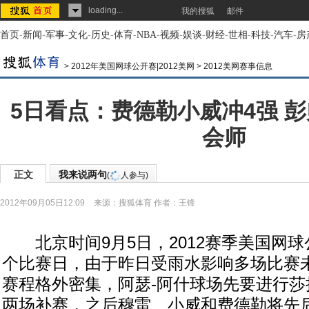
loading...
我的搜狐
邮件
首页
-
新闻
-
军事
-
文化
-
历史
-
体育
-
NBA
-
视频
-
娱谈
-
财经
-
世相
-
科技
-
汽车
-
房
>
2012年美国网球公开赛|2012美网
>
2012美网赛事信息
5日看点：费德勒小威冲4强 
会师
正文
我来说两句
(
人参与)
2012年09月05日12:09
来源：
搜狐体育
作者：王锋
北京时间9月5日，2012赛季美国网球
个比赛日，由于昨日受雨水影响多场比赛
赛程格外密集，阿瑟-阿什球场先要进行莎
两场补赛，之后穆雷、小威和费德勒将先