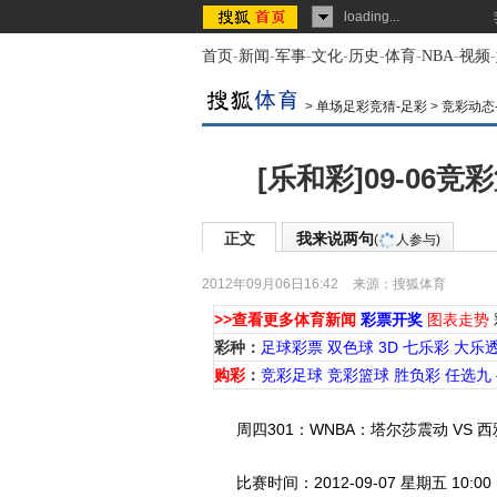
loading...
首页
-
新闻
-
军事
-
文化
-
历史
-
体育
-
NBA
-
视频
-
>
单场足彩竞猜-足彩
>
竞彩动态
[乐和彩]09-0
正文
我来说两句
(
人参与)
2012年09月06日16:42
来源：
搜狐体育
>>查看更多体育新闻
彩票开奖
图表走势
彩种：
足球彩票
双色球
3D
七乐彩
大乐
购彩
：
竞彩足球
竞彩篮球
胜负彩
任选九
周四301：WNBA：塔尔莎震动 VS 
比赛时间：2012-09-07 星期五 10:00