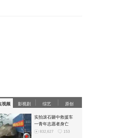
点视频
影视剧
综艺
原创
实拍滚石砸中救援车
一青年志愿者身亡
832,627
153