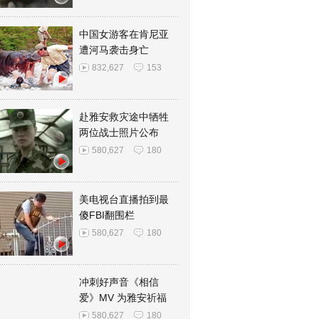
中国女游客在肯尼亚
遭河马袭击身亡
832,627
153
赴雅安救灾途中牺牲
两位战士照片公布
580,627
180
美电视台直播拍到最
傻FBI翻围栏
580,627
180
冲刺好声音《相信
爱》MV 为雅安祈福
580,627
180