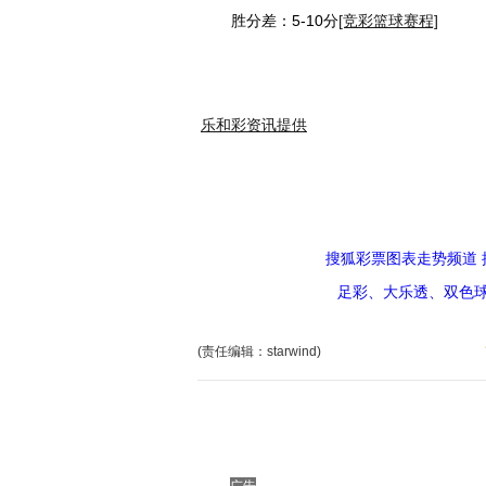
胜分差：5-10分
[竞彩篮球赛程]
乐和彩资讯提供
搜狐彩票图表走势频道
足彩、大乐透、双色
(责任编辑：starwind)