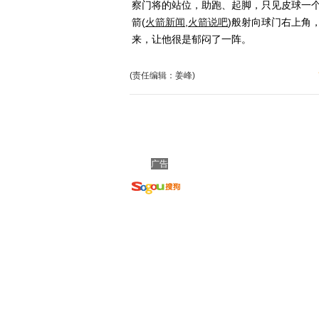
察门将的站位，助跑、起脚，只见皮球一个
箭
(
火箭新闻
,
火箭说吧
)
般射向球门右上角
来，让他很是郁闷了一阵。
(责任编辑：姜峰)
广告