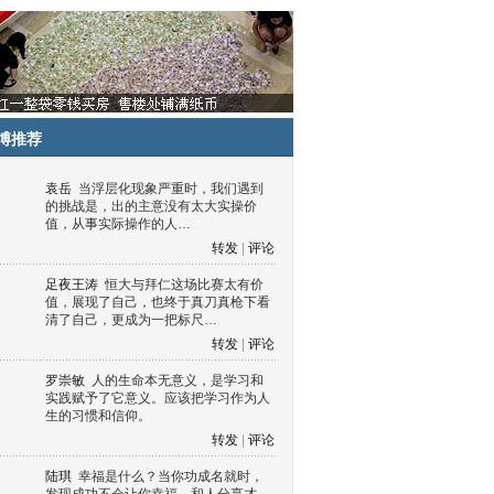
博推荐
袁岳
当浮层化现象严重时，我们遇到
的挑战是，出的主意没有太大实操价
值，从事实际操作的人…
转发
|
评论
足夜王涛
恒大与拜仁这场比赛太有价
值，展现了自己，也终于真刀真枪下看
清了自己，更成为一把标尺…
转发
|
评论
罗崇敏
人的生命本无意义，是学习和
实践赋予了它意义。应该把学习作为人
生的习惯和信仰。
转发
|
评论
陆琪
幸福是什么？当你功成名就时，