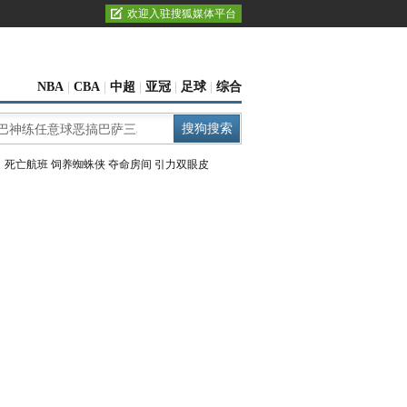
欢迎入驻搜狐媒体平台
NBA
|
CBA
|
中超
|
亚冠
|
足球
|
综合
：
死亡航班
饲养蜘蛛侠
夺命房间
引力双眼皮