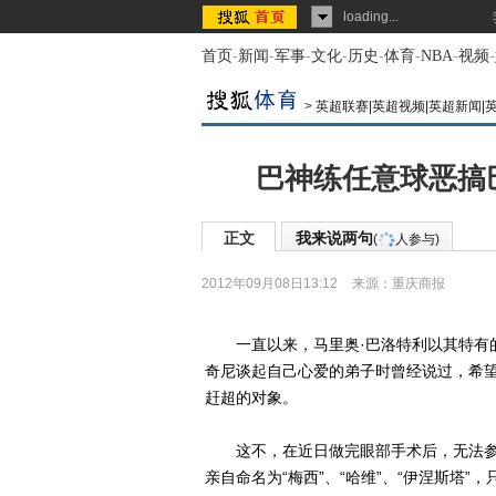
loading...
首页
-
新闻
-
军事
-
文化
-
历史
-
体育
-
NBA
-
视频
-
>
英超联赛|英超视频|英超新闻|
巴神练任意球恶搞
正文
我来说两句
(
人参与)
2012年09月08日13:12
来源：
重庆商报
一直以来，马里奥·巴洛特利以其特有
奇尼谈起自己心爱的弟子时曾经说过，希
赶超的对象。
这不，在近日做完眼部手术后，无法参
亲自命名为“梅西”、“哈维”、“伊涅斯塔