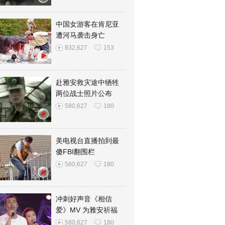
中国女游客在肯尼亚
遭河马袭击身亡
832,627
153
赴雅安救灾途中牺牲
两位战士照片公布
580,627
180
美电视台直播拍到最
傻FBI翻围栏
580,627
180
冲刺好声音《相信
爱》MV 为雅安祈福
580,627
180