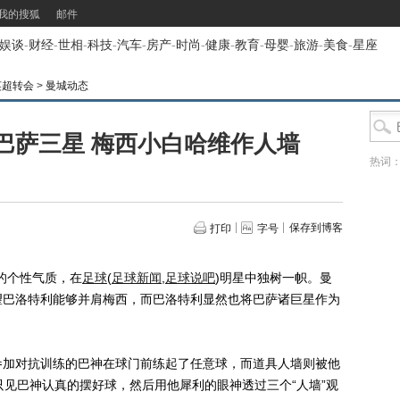
我的搜狐
邮件
娱谈
-
财经
-
世相
-
科技
-
汽车
-
房产
-
时尚
-
健康
-
教育
-
母婴
-
旅游
-
美食
-
星座
英超转会
>
曼城动态
巴萨三星 梅西小白哈维作人墙
热词
保存到博客
打印
字号
的个性气质，在
足球
(
足球新闻
,
足球说吧
)
明星中独树一帜。曼
望巴洛特利能够并肩梅西，而巴洛特利显然也将巴萨诸巨星作为
加对抗训练的巴神在球门前练起了任意球，而道具人墙则被他
”，只见巴神认真的摆好球，然后用他犀利的眼神透过三个“人墙”观