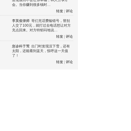
发现成功不会让你幸福，和人分享才
会。当你赚到很多钱时…
转发
|
评论
李英俊律师
哥们充话费输错号，替别
人交了100元，就打过去电话想让对方
充点回来。对方特郁闷地说…
转发
|
评论
急诊科于莺
出门时发现没下雪，还有
太阳，还能看到蓝天，惊呼这一天值
了！
转发
|
评论