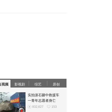
点视频
影视剧
综艺
原创
实拍滚石砸中救援车
一青年志愿者身亡
832,627
153