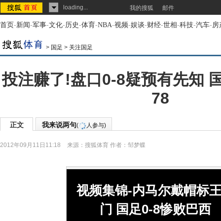
loading...
我的搜狐
邮件
首页
-
新闻
-
军事
-
文化
-
历史
-
体育
-
NBA
-
视频
-
娱谈
-
财经
-
世相
-
科技
-
汽车
-
房
>
国足
>
关注国足
投注赚了!盘口0-8疑预有先知
78
正文
我来说两句
(
人参与)
2012年09月11日11:18
来源：
搜狐体育
作者：邹梦蝶
视频集锦-内马尔戴帽标
门 国足0-8惨败巴西