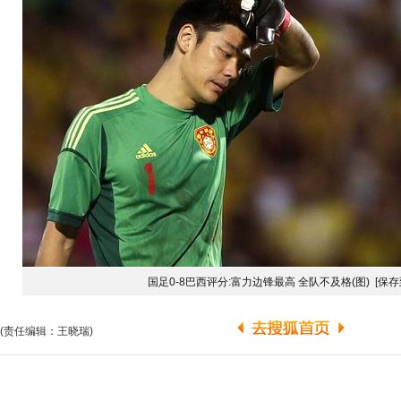
国足0-8巴西评分:富力边锋最高 全队不及格(图)
[保存
(责任编辑：王晓瑞)