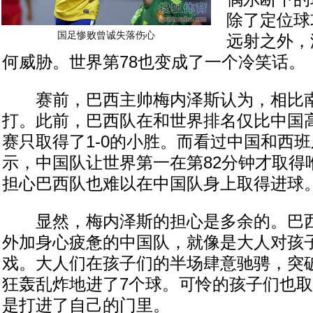
除了定位球
国足惨败曾诚失落伤心
远射之外，
何威胁。世界第78也变成了一个冷笑话。
赛前，巴西主帅梅内泽斯认为，相比南
打。此前，巴西队在和世界排名仅比中国
赛只取得了1-0的小胜。而看过中国和西
示，中国队让世界第一在第82分钟才取得
担心巴西队也难以在中国队身上取得进球
显然，梅内泽斯的担心是多余的。巴西
外加身心疲惫的中国队，就像是大人对孩
戏。大人们在孩子们的半场肆意驰骋，突
狂轰乱炸地进了7个球。可怜的孩子们也
是打进了自己的门里。