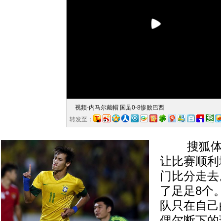
视频-内马尔戴帽 国足0-8惨败巴西
转发至：
搜狐体育讯
让比赛顺利
门比分走去
了足足8个
队只在自己
偶尔断下的