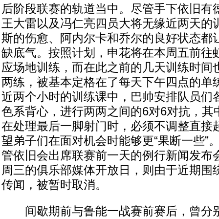
后阶段联赛的轨道当中。尽管手下依旧有
王大雷以及冯仁亮四员大将无缘近两天的
斯的伤愈、阿内尔卡和乔尔的良好状态都
缺底气。按照计划，申花将在本周五前往
应场地训练，而在此之前的几天训练时间
两练，被基本定格在了每天下午四点的单
近两个小时的训练课中，巴帅安排队员们
色系背心，进行两两之间的6对6对抗，其
在处理最后一脚射门时，必须不调整直接
望弟子们在面对机会时能够更“果断一些”
管依旧会出席联赛前一天的例行新闻发布
周三的俱乐部媒体开放日，则由于近期围
传闻，被暂时取消。
间歇期前与鲁能一战赛前赛后，曾分别