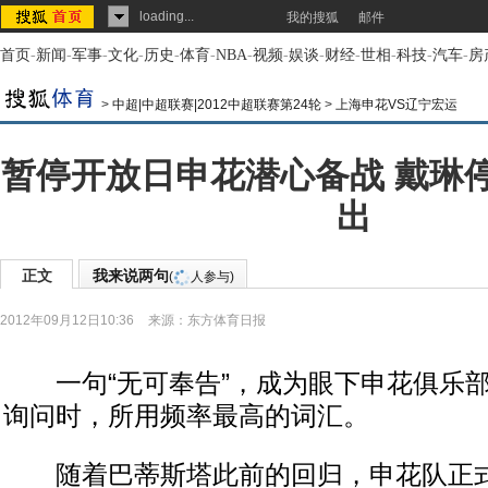
loading...
我的搜狐
邮件
首页
-
新闻
-
军事
-
文化
-
历史
-
体育
-
NBA
-
视频
-
娱谈
-
财经
-
世相
-
科技
-
汽车
-
房
>
中超|中超联赛|2012中超联赛第24轮
>
上海申花VS辽宁宏运
暂停开放日申花潜心备战 戴琳
出
正文
我来说两句
(
人参与)
2012年09月12日10:36
来源：
东方体育日报
一句“无可奉告”，成为眼下申花俱乐部
询问时，所用频率最高的词汇。
随着巴蒂斯塔此前的回归，申花队正式