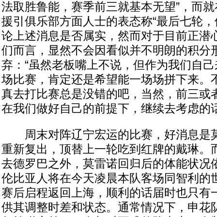
法取胜鲁能，赛季前三就基本无望”，而就
援引俱乐部方面人士的表态称“最后七轮，
论上述消息是否属实，然而对于目前正潜
们而言，显然不会因看似并不明朗的积分
弃：“虽然老板嘴上不说，但作为我们自己
场比赛，肯定还是希望能一场场拼下来。
真去打比赛总是没错的吧，当然，前三或
在我们做好自己的前提下，继续去考虑的话
周末对阵辽宁宏运的比赛，好消息是莫
重新复出，顶替上一轮吃到红牌的戴琳。
去德罗巴之外，莫雷诺回归后的体能状况
伦比亚人将在今天凌晨本队客场同智利的
赛后启程返回上海，顺利的话届时也只有
供其调整时差和状态。通常情况下，申花