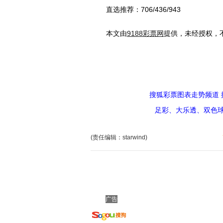
直选推荐：706/436/943
本文由
9188彩票网
提供，未经授权，
搜狐彩票图表走势频道
足彩、大乐透、双色
(责任编辑：starwind)
广告