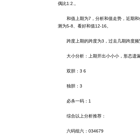
偶比1:2.。
和值上期为7，分析和值走势，近期和值
测为5-8、看好和值12-16。
跨度上期的跨度为3，过去几期跨度频繁
大小分析：上期开出小小小，形态遗漏
双胆：3 6
独胆：3
必杀一码：1
综合以上分析推荐：
六码组六：034679