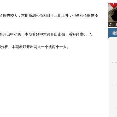
振幅较大，本期预测和值相对于上期上升，但是和值振幅预
微
开出中小跨，本期看好中大跨开出走强，看好跨度6、7。
分析，本期看好开出两大一小或两小一大。