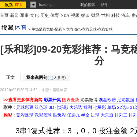
loading...
我的搜狐
邮件
首页
-
新闻
-
军事
-
文化
-
历史
-
体育
-
NBA
-
视频
-
娱谈
-
财经
-
世相
-
科技
-
汽车
-
房
>
单场足彩竞猜-足彩
>
竞彩动态-竞彩足球-竞彩篮球
[乐和彩]09-20竞彩推荐：马
分
正文
我来说两句
(
人参与)
2012年09月20日14:52
来源：
搜狐体育
>>查看更多体育新闻
彩票开奖
图表走势
彩票微博
澳盘欧赔
足彩数据
彩种：
足球彩票
双色球
3D
七乐彩
大乐透
排列
七星彩
单场
22选5
31
购彩
：
竞彩足球
竞彩篮球
胜负彩
任选九
半全
进球
大乐透
排列三
排
3串1复式推荐：3 ，0，0 投注金额 2