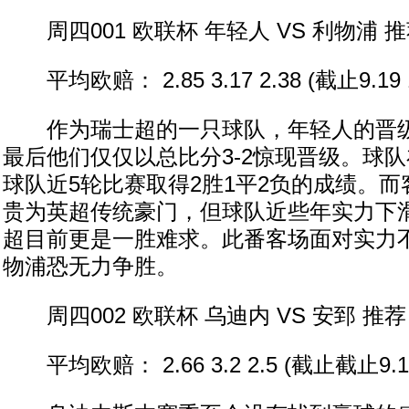
周四001 欧联杯 年轻人 VS 利物浦 推
平均欧赔： 2.85 3.17 2.38 (截止9.19 1
作为瑞士超的一只球队，年轻人的晋级
最后他们仅仅以总比分3-2惊现晋级。球
球队近5轮比赛取得2胜1平2负的成绩。
贵为英超传统豪门，但球队近些年实力下
超目前更是一胜难求。此番客场面对实力
物浦恐无力争胜。
周四002 欧联杯 乌迪内 VS 安郅 推荐：
平均欧赔： 2.66 3.2 2.5 (截止截止9.19 