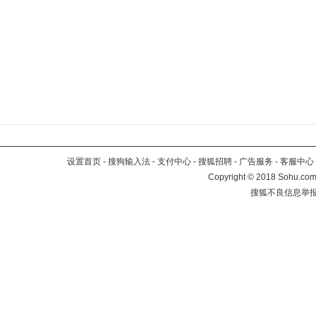
设置首页
-
搜狗输入法
-
支付中心
-
搜狐招聘
-
广告服务
-
客服中心
Copyright
©
2018 Sohu.com 
搜狐不良信息举