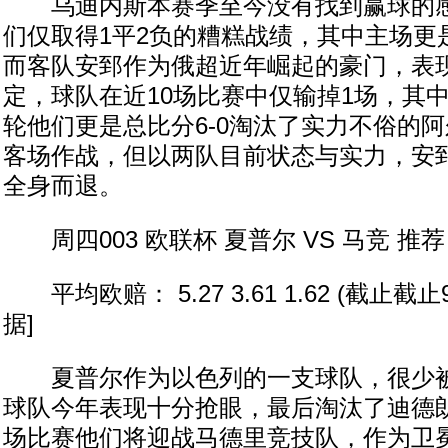
乌迪内斯本赛季至今没有找到赢球的感
们仅取得1平2负的糟糕战绩，其中主场更是
而客队安郅作为俄超近年崛起的豪门，表
定，球队在近10场比赛中仅输掉1场，其
轮他们更是总比分6-0淘汰了实力不俗的
客场作战，但以两队目前状态与实力，安
全身而退。
周四003 欧联杯 夏普尔 VS 马竞 推荐
平均欧赔： 5.27 3.61 1.62 (截止截止9.
据]
夏普尔作为以色列的一支球队，很少被
球队今年表现十分抢眼，最后淘汰了迪德
场比赛他们将迎战马德里竞技队，作为卫