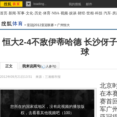
loading...
我的搜狐
邮件
首页
-
新闻
-
军事
-
文化
-
历史
-
体育
-
NBA
-
视频
-
娱谈
-
财经
-
世相
-
科技
-
汽车
-
房
>
亚冠|2012亚冠联赛
>
广州恒大
恒大2-4不敌伊蒂哈德 长沙伢
球
正文
我来说两句
(
人参与)
2012年09月21日13:51
来源：
三湘都市报
北京时
在本赛
赛首
您所在的国家或地区，没有此视频的播放版
军广
权，去看看其他视频吧（100）