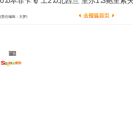
0∶0本菲卡 矿工2∶0北西兰 里尔1∶3鲍里索
(责任编辑：大梦)
广告