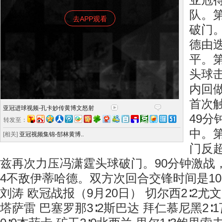
亚冠
队。
去APP观看
破门
德由
平。
头球
内回
首次
亚冠进球视频-孔卡妙传黄博文怒射
49
转发至：
中。
[相关]
亚冠视频集锦-郜林黄博..
门反
兹再次力压冯潇霆头球破门。90分钟激战
4不敌伊蒂哈德。双方次回合交锋时间是10
刘涛 欧冠战报（9月20日） 切尔西2∶2尤文
塔萨雷 巴塞罗那3∶2斯巴达 拜仁慕尼黑2∶