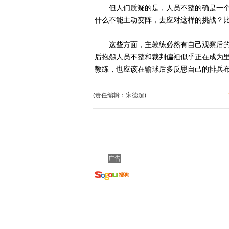
但人们质疑的是，人员不整的确是一个
什么不能主动变阵，去应对这样的挑战？
这些方面，主教练必然有自己观察后的
后抱怨人员不整和裁判偏袒似乎正在成为
教练，也应该在输球后多反思自己的排兵布
(责任编辑：宋德超)
广告