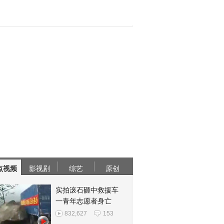
点视频
影视剧
综艺
原创
实拍滚石砸中救援车
一青年志愿者身亡
832,627
153