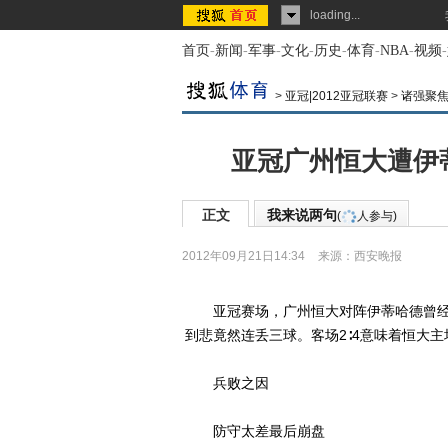
loading...
首页
-
新闻
-
军事
-
文化
-
历史
-
体育
-
NBA
-
视频
-
>
亚冠|2012亚冠联赛
>
诸强聚
亚冠广州恒大遭伊
正文
我来说两句
(
人参与)
2012年09月21日14:34
来源：
西安晚报
亚冠赛场，广州恒大对阵伊蒂哈德曾经
到悲竟然连丢三球。客场2∶4意味着恒大
兵败之因
防守太差最后崩盘