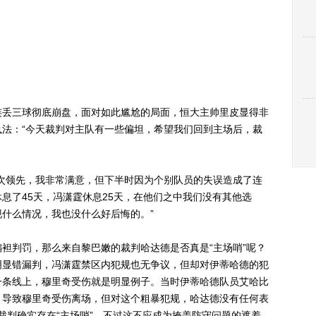
丢三球彻底崩盘，面对如此尴尬的局面，恒大主帅里皮显得非
法：“今天裁判对主队有一些偏坦，希望我们回到主场后，裁
领先，我非常满意，但下半时因为个别队员的失误造成了连
息了45天，冯潇霆休息25天，在他们之中我们没有其他选
什么情况，我也没什么好后悔的。”
判罚，那么来自黎巴嫩的裁判哈达德是否真是“主场哨”呢？
明显错漏判，冯潇霆禁区内犯规也无争议，但却对伊蒂哈德的犯
一条线上，穆里奇受伤就是明显例子。当时伊蒂哈德队员艾哈比
，导致穆里奇受伤离场，但对这个粗暴犯规，哈达德没有任何表
，裁判确实存在“主场哨”，不过这不应成为掩盖防守问题的遮羞