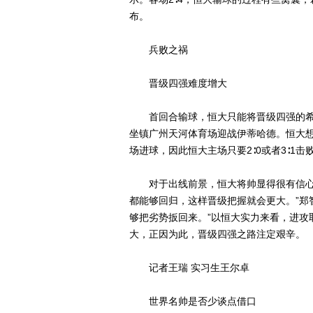
布。
兵败之祸
晋级四强难度增大
首回合输球，恒大只能将晋级四强的希望
坐镇广州天河体育场迎战伊蒂哈德。恒大
场进球，因此恒大主场只要2∶0或者3∶1
对于出线前景，恒大将帅显得很有信心，
都能够回归，这样晋级把握就会更大。”郑
够把劣势扳回来。”以恒大实力来看，进攻
大，正因为此，晋级四强之路注定艰辛。
记者王瑞 实习生王尔卓
世界名帅是否少谈点借口