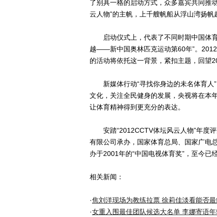
了别具一格的启动方式，众多嘉宾共同推动
云人物”的主帆，上千艘帆船从浮山湾扬帆
启动仪式上，代表了不同时期中国体育成
越——新中国奥林匹克运动第60年”。20
的活动将依托这一背景，紧扣主题，回望2
新媒体行动“寻找你身边的未名体育人”
文化，关注全民健身的发展，央视将在本
让体育精神得到更充分的表达。
安踏“2012CCTV体坛风云人物”年
有限公司承办，国家体育总局、国家广电
办于2001年的“中国电视体育奖”，至今已
相关新闻：
·
焦刘洋现场为教练拉票 徐莉佳淡看能否最
·
女重入围最佳团队候选大名单 李娜寄语年