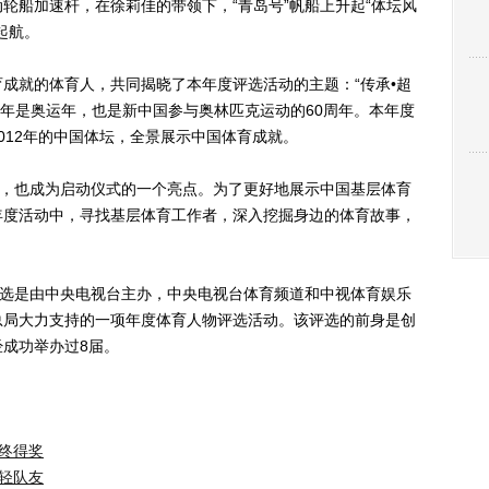
轮船加速杆，在徐莉佳的带领下，“青岛号”帆船上升起“体坛风
起航。
就的体育人，共同揭晓了本年度评选活动的主题：“传承•超
12年是奥运年，也是新中国参与奥林匹克运动的60周年。本年度
012年的中国体坛，全景展示中国体育成就。
，也成为启动仪式的一个亮点。为了更好地展示中国基层体育
年度活动中，寻找基层体育工作者，深入挖掘身边的体育故事，
度评选是由中央电视台主办，中央电视台体育频道和中视体育娱乐
总局大力支持的一项年度体育人物评选活动。该评选的前身是创
经成功举办过8届。
终得奖
轻队友