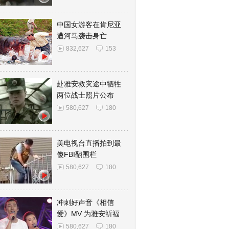
中国女游客在肯尼亚
遭河马袭击身亡
832,627
153
赴雅安救灾途中牺牲
两位战士照片公布
580,627
180
美电视台直播拍到最
傻FBI翻围栏
580,627
180
冲刺好声音《相信
爱》MV 为雅安祈福
580,627
180