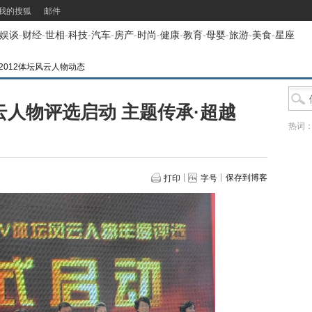
我的搜狐
邮件
娱谈
-
财经
-
世相
-
科技
-
汽车
-
房产
-
时尚
-
健康
-
教育
-
母婴
-
旅游
-
美食
-
星座
2012体坛风云人物动态
风云人物评选启动 主题传承·超越
热词
保存到博客
打印
字号