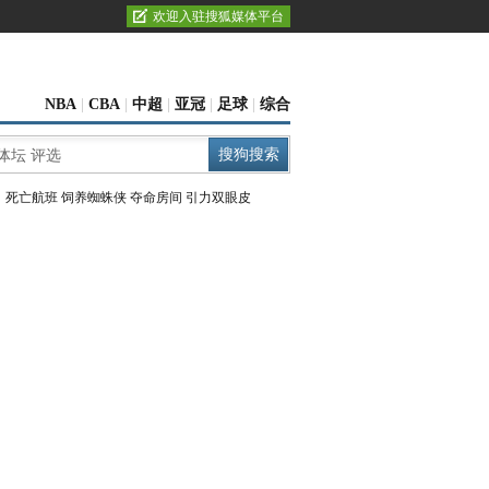
欢迎入驻搜狐媒体平台
NBA
|
CBA
|
中超
|
亚冠
|
足球
|
综合
：
死亡航班
饲养蜘蛛侠
夺命房间
引力双眼皮