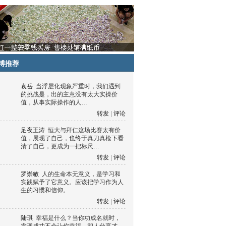
博推荐
袁岳
当浮层化现象严重时，我们遇到
的挑战是，出的主意没有太大实操价
值，从事实际操作的人…
转发
|
评论
足夜王涛
恒大与拜仁这场比赛太有价
值，展现了自己，也终于真刀真枪下看
清了自己，更成为一把标尺…
转发
|
评论
罗崇敏
人的生命本无意义，是学习和
实践赋予了它意义。应该把学习作为人
生的习惯和信仰。
转发
|
评论
陆琪
幸福是什么？当你功成名就时，