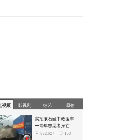
点视频
影视剧
综艺
原创
实拍滚石砸中救援车
一青年志愿者身亡
832,627
153