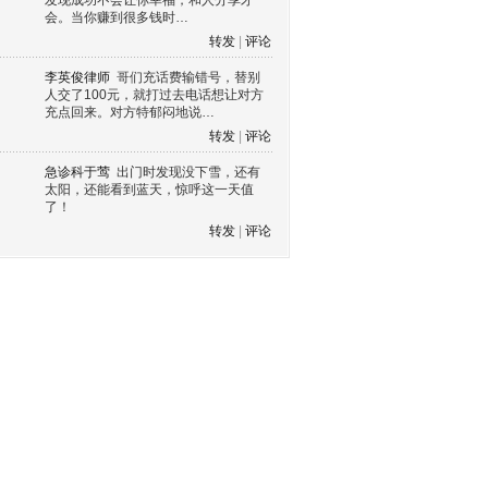
发现成功不会让你幸福，和人分享才
会。当你赚到很多钱时…
转发
|
评论
李英俊律师
哥们充话费输错号，替别
人交了100元，就打过去电话想让对方
充点回来。对方特郁闷地说…
转发
|
评论
急诊科于莺
出门时发现没下雪，还有
太阳，还能看到蓝天，惊呼这一天值
了！
转发
|
评论