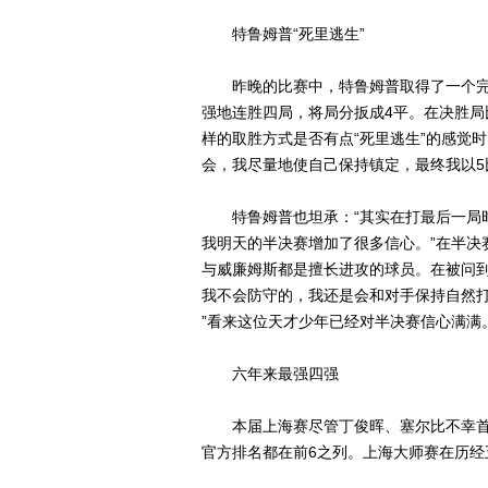
特鲁姆普“死里逃生”
昨晚的比赛中，特鲁姆普取得了一个完美
强地连胜四局，将局分扳成4平。在决胜局
样的取胜方式是否有点“死里逃生”的感觉
会，我尽量地使自己保持镇定，最终我以5比
特鲁姆普也坦承：“其实在打最后一局时
我明天的半决赛增加了很多信心。”在半决
与威廉姆斯都是擅长进攻的球员。在被问到
我不会防守的，我还是会和对手保持自然
”看来这位天才少年已经对半决赛信心满满
六年来最强四强
本届上海赛尽管丁俊晖、塞尔比不幸首
官方排名都在前6之列。上海大师赛在历经