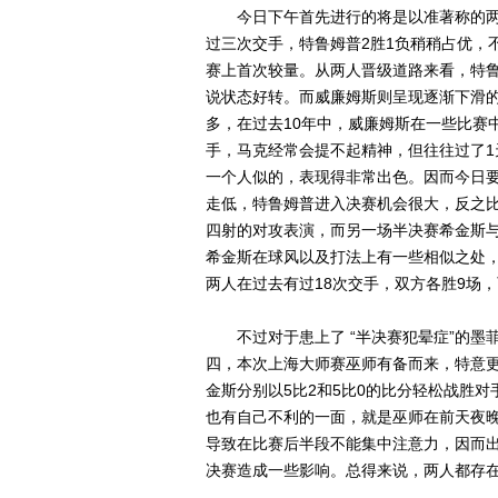
今日下午首先进行的将是以准著称的两位
过三次交手，特鲁姆普2胜1负稍稍占优，
赛上首次较量。从两人晋级道路来看，特鲁
说状态好转。而威廉姆斯则呈现逐渐下滑
多，在过去10年中，威廉姆斯在一些比赛
手，马克经常会提不起精神，但往往过了
一个人似的，表现得非常出色。因而今日
走低，特鲁姆普进入决赛机会很大，反之
四射的对攻表演，而另一场半决赛希金斯
希金斯在球风以及打法上有一些相似之处
两人在过去有过18次交手，双方各胜9场
不过对于患上了 “半决赛犯晕症”的墨
四，本次上海大师赛巫师有备而来，特意
金斯分别以5比2和5比0的比分轻松战胜对
也有自己不利的一面，就是巫师在前天夜
导致在比赛后半段不能集中注意力，因而
决赛造成一些影响。总得来说，两人都存