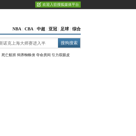
欢迎入驻搜狐媒体平台
NBA
|
CBA
|
中超
|
亚冠
|
足球
|
综合
：
死亡航班
饲养蜘蛛侠
夺命房间
引力双眼皮