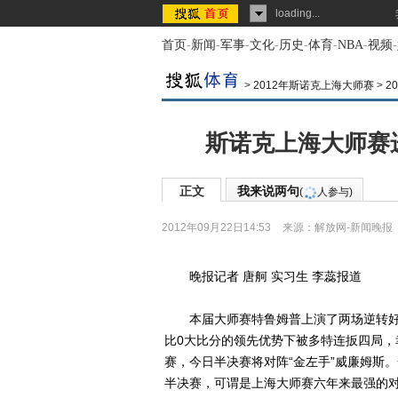
loading...
首页
-
新闻
-
军事
-
文化
-
历史
-
体育
-
NBA
-
视频
-
>
2012年斯诺克上海大师赛
>
2
斯诺克上海大师赛
正文
我来说两句
(
人参与)
2012年09月22日14:53
来源：
解放网-新闻晚报
晚报记者 唐舸 实习生 李蕊报道
本届大师赛特鲁姆普上演了两场逆转好戏
比0大比分的领先优势下被多特连扳四局
赛，今日半决赛将对阵“金左手”威廉姆斯
半决赛，可谓是上海大师赛六年来最强的