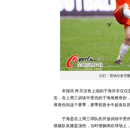
幻灯：雷纳尔多空翻
本报讯 昨天没有上场的于海并非仅仅是
实，在上周三训练中受伤的于海尾椎骨折，
将将伤别这个赛季，赛季初曾令中超各队胆寒
于海是在上周三球队的开放训练中受伤
慎被队友膝盖顶伤，当时便躺倒在球场上