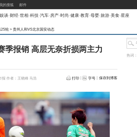
我的搜狐
邮件
娱谈
-
财经
-
世相
-
科技
-
汽车
-
房产
-
时尚
-
健康
-
教育
-
母婴
-
旅游
-
美食
-
星座
第25轮
>
贵州人和VS北京国安动态
赛季报销 高层无奈折损两主力
热词
保存到博客
市报
作者：王晓峰 马浩
打印
字号