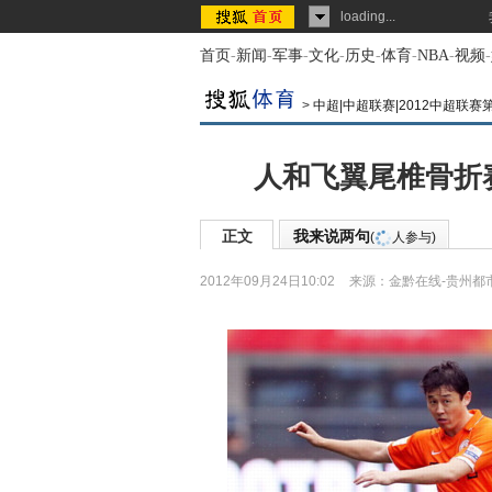
loading...
首页
-
新闻
-
军事
-
文化
-
历史
-
体育
-
NBA
-
视频
-
>
中超|中超联赛|2012中超联赛
人和飞翼尾椎骨折
正文
我来说两句
(
人参与)
2012年09月24日10:02
来源：
金黔在线-贵州都