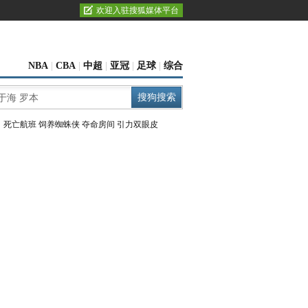
欢迎入驻搜狐媒体平台
NBA
|
CBA
|
中超
|
亚冠
|
足球
|
综合
：
死亡航班
饲养蜘蛛侠
夺命房间
引力双眼皮