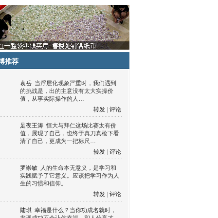
博推荐
袁岳
当浮层化现象严重时，我们遇到
的挑战是，出的主意没有太大实操价
值，从事实际操作的人…
转发
|
评论
足夜王涛
恒大与拜仁这场比赛太有价
值，展现了自己，也终于真刀真枪下看
清了自己，更成为一把标尺…
转发
|
评论
罗崇敏
人的生命本无意义，是学习和
实践赋予了它意义。应该把学习作为人
生的习惯和信仰。
转发
|
评论
陆琪
幸福是什么？当你功成名就时，