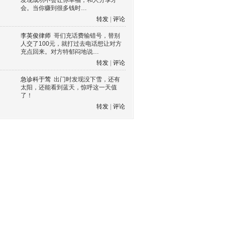
发现成功不会让你幸福，和人分享才
会。当你赚到很多钱时…
转发
|
评论
李英俊律师
哥们充话费输错号，替别
人交了100元，就打过去电话想让对方
充点回来。对方特郁闷地说…
转发
|
评论
急诊科于莺
出门时发现没下雪，还有
太阳，还能看到蓝天，惊呼这一天值
了！
转发
|
评论