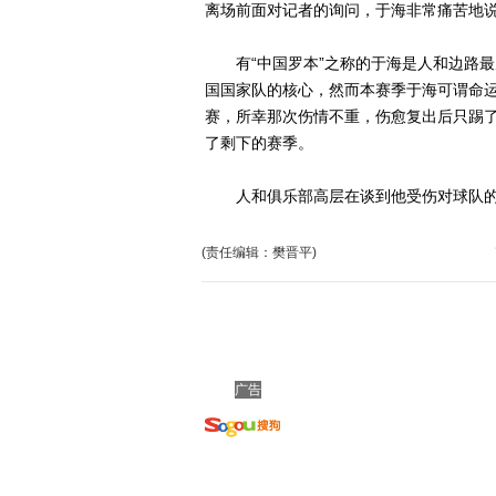
离场前面对记者的询问，于海非常痛苦地说
有“中国罗本”之称的于海是人和边路最
国国家队的核心，然而本赛季于海可谓命
赛，所幸那次伤情不重，伤愈复出后只踢
了剩下的赛季。
人和俱乐部高层在谈到他受伤对球队的影
(责任编辑：樊晋平)
广告