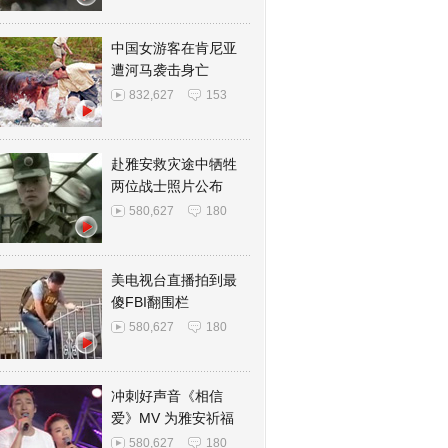
中国女游客在肯尼亚
遭河马袭击身亡
832,627
153
赴雅安救灾途中牺牲
两位战士照片公布
580,627
180
美电视台直播拍到最
傻FBI翻围栏
580,627
180
冲刺好声音《相信
爱》MV 为雅安祈福
580,627
180