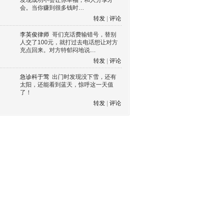
发现成功不会让你幸福，和人分享才
会。当你赚到很多钱时…
转发
|
评论
李英俊律师
哥们充话费输错号，替别
人交了100元，就打过去电话想让对方
充点回来。对方特郁闷地说…
转发
|
评论
急诊科于莺
出门时发现没下雪，还有
太阳，还能看到蓝天，惊呼这一天值
了！
转发
|
评论