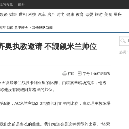
我的搜狐
邮件
娱谈
-
财经
-
世相
-
科技
-
汽车
-
房产
-
时尚
-
健康
-
教育
-
母婴
-
旅游
-
美食
-
星座
频|意甲新闻|意甲转会
>
其他球队新闻
齐奥执教邀请 不觊觎米兰帅位
热词
保存到博客
打印
字号
道，今天凌晨米兰战胜卡利亚里的比赛，由塔索蒂临场指挥，他透
称他没有觊觎阿莱格里的帅位。
轮，AC米兰主场2-0击败卡利亚里的比赛，由助理主教练塔
我们之前是多么的煎熬。我们知道会是这种类型的比赛。”塔索