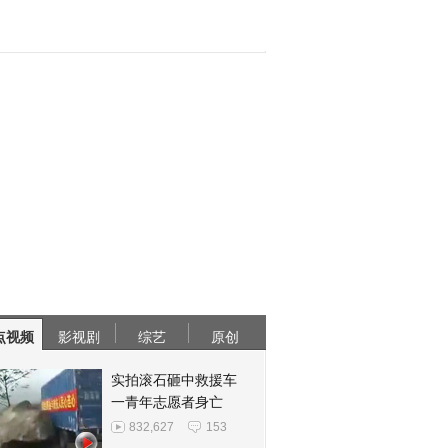
点视频
影视剧
综艺
原创
实拍滚石砸中救援车
一青年志愿者身亡
832,627
153