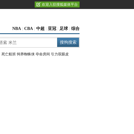
欢迎入驻搜狐媒体平台
NBA
|
CBA
|
中超
|
亚冠
|
足球
|
综合
：
死亡航班
饲养蜘蛛侠
夺命房间
引力双眼皮