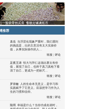
博推荐
袁岳
当浮层化现象严重时，我们遇到
的挑战是，出的主意没有太大实操价
值，从事实际操作的人…
转发
|
评论
足夜王涛
恒大与拜仁这场比赛太有价
值，展现了自己，也终于真刀真枪下看
清了自己，更成为一把标尺…
转发
|
评论
罗崇敏
人的生命本无意义，是学习和
实践赋予了它意义。应该把学习作为人
生的习惯和信仰。
转发
|
评论
陆琪
幸福是什么？当你功成名就时，