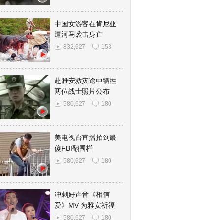
中国女游客在肯尼亚
遭河马袭击身亡
832,627
153
赴雅安救灾途中牺牲
两位战士照片公布
580,627
180
美电视台直播拍到最
傻FBI翻围栏
580,627
180
冲刺好声音《相信
爱》MV 为雅安祈福
580,627
180