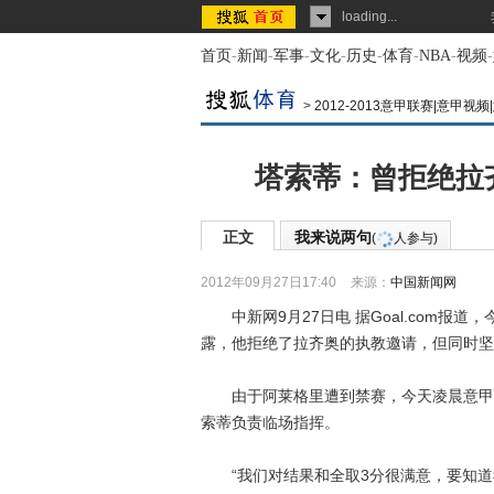
loading...
首页
-
新闻
-
军事
-
文化
-
历史
-
体育
-
NBA
-
视频
-
>
2012-2013意甲联赛|意甲视
塔索蒂：曾拒绝拉
正文
我来说两句
(
人参与)
2012年09月27日17:40
来源：
中国新闻网
中新网9月27日电 据Goal.com报
露，他拒绝了拉齐奥的执教邀请，但同时坚
由于阿莱格里遭到禁赛，今天凌晨意甲第5
索蒂负责临场指挥。
“我们对结果和全取3分很满意，要知道