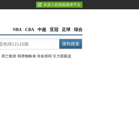
欢迎入驻搜狐媒体平台
NBA
|
CBA
|
中超
|
亚冠
|
足球
|
综合
：
死亡航班
饲养蜘蛛侠
夺命房间
引力双眼皮