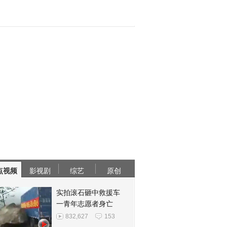
点视频
影视剧
综艺
原创
实拍滚石砸中救援车
一青年志愿者身亡
832,627
153