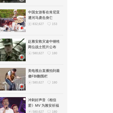
中国女游客在肯尼亚
遭河马袭击身亡
832,627
153
赴雅安救灾途中牺牲
两位战士照片公布
580,627
180
美电视台直播拍到最
傻FBI翻围栏
580,627
180
冲刺好声音《相信
爱》MV 为雅安祈福
580,627
180