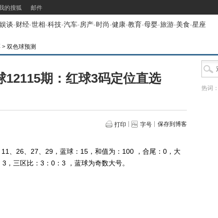
我的搜狐
邮件
娱谈
-
财经
-
世相
-
科技
-
汽车
-
房产
-
时尚
-
健康
-
教育
-
母婴
-
旅游
-
美食
-
星座
票
>
双色球预测
球12115期：红球3码定位直选
热词
保存到博客
打印
字号
1、26、27、29，蓝球：15，和值为：100 ，合尾：0，大
：3，三区比：3：0：3 ，蓝球为奇数大号。