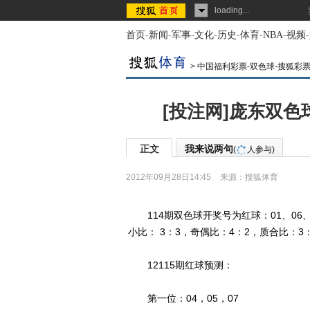
loading...
首页
-
新闻
-
军事
-
文化
-
历史
-
体育
-
NBA
-
视频
-
>
中国福利彩票-双色球-搜狐彩
[投注网]庞东双色
正文
我来说两句
(
人参与)
2012年09月28日14:45
来源：
搜狐体育
114期双色球开奖号为红球：01、06、1
小比： 3：3，奇偶比：4：2，质合比：3
12115期红球预测：
第一位：04，05，07