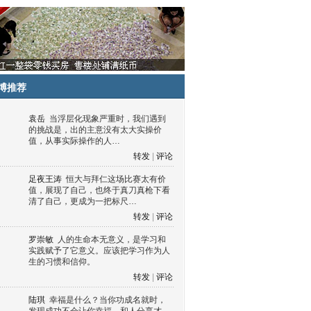
博推荐
袁岳
当浮层化现象严重时，我们遇到
的挑战是，出的主意没有太大实操价
值，从事实际操作的人…
转发
|
评论
足夜王涛
恒大与拜仁这场比赛太有价
值，展现了自己，也终于真刀真枪下看
清了自己，更成为一把标尺…
转发
|
评论
罗崇敏
人的生命本无意义，是学习和
实践赋予了它意义。应该把学习作为人
生的习惯和信仰。
转发
|
评论
陆琪
幸福是什么？当你功成名就时，