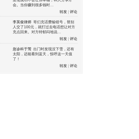
发现成功不会让你幸福，和人分享才
会。当你赚到很多钱时…
转发
|
评论
李英俊律师
哥们充话费输错号，替别
人交了100元，就打过去电话想让对方
充点回来。对方特郁闷地说…
转发
|
评论
急诊科于莺
出门时发现没下雪，还有
太阳，还能看到蓝天，惊呼这一天值
了！
转发
|
评论