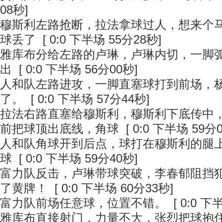
08秒]
穆斯利左路抢断，拉法拿球过人，想来个
球丢了 [ 0:0 下半场 55分28秒]
雅库布分给左路的卢琳，卢琳内切，一脚
出 [ 0:0 下半场 56分00秒]
人和队左路进攻，一脚直塞球打到前场，
了。 [ 0:0 下半场 57分44秒]
拉法右路直塞给穆斯利，穆斯利下底传中
前把球顶出底线，角球 [ 0:0 下半场 59分0
人和队角球开到后点，球打在穆斯利的腿
球 [ 0:0 下半场 59分40秒]
富力队反击，卢琳带球突破，李春郁阻挡
了黄牌！ [ 0:0 下半场 60分33秒]
富力队前场任意球，位置不错。 [ 0:0 下半场
雅库布直接射门，力量不大，张烈把球抱住。 