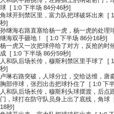
人和队中路挑传，左路插上的纳诺射门，
球 [ 1:0 下半场 84分46秒]
角球开到禁区里，富力队把球破坏出来 [ 1:0
秒]
孙继海右路直塞给杨一虎，杨一虎的处理
继海双手砸地！ [ 1:0 下半场 86分16秒]
杨一虎又一次把球停给了对方，反抢的时
成 [ 1:0 下半场 86分59秒]
人和队后场长传，穆斯利禁区里手球了 [ 1:0
秒]
卢琳右路突破，人球分过，交给达维，唐
胸部停球，张烈出击把球扑住了 [ 1:0 下半场
人和队后场长传，穆斯利头球摆渡，后点
门，球打在防守队员身上出了底线，角球 [ 1
18秒]