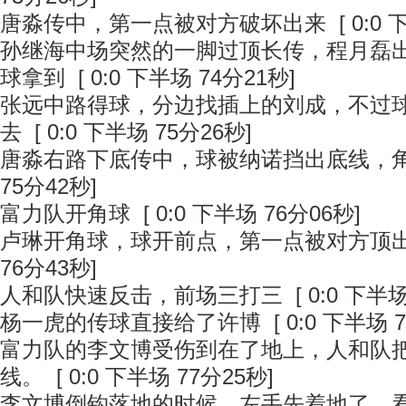
唐淼传中，第一点被对方破坏出来 [ 0:0 下半
孙继海中场突然的一脚过顶长传，程月磊
球拿到 [ 0:0 下半场 74分21秒]
张远中路得球，分边找插上的刘成，不过
去 [ 0:0 下半场 75分26秒]
唐淼右路下底传中，球被纳诺挡出底线，角球。
75分42秒]
富力队开角球 [ 0:0 下半场 76分06秒]
卢琳开角球，球开前点，第一点被对方顶出来 
76分43秒]
人和队快速反击，前场三打三 [ 0:0 下半场 
杨一虎的传球直接给了许博 [ 0:0 下半场 7
富力队的李文博受伤到在了地上，人和队
线。 [ 0:0 下半场 77分25秒]
李文博倒钩落地的时候，左手先着地了，