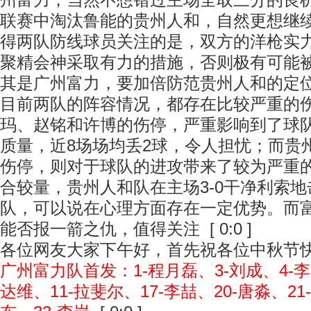
州富力，当然不想错过主场全取三分的良
联赛中淘汰鲁能的贵州人和，自然更想继
得两队防线球员关注的是，双方的洋枪实
聚精会神采取有力的措施，否则极有可能
其是广州富力，要加倍防范贵州人和的定位球进
目前两队的阵容情况，都存在比较严重的
玛、赵铭和许博的伤停，严重影响到了球
质量，近8场场均丢2球，令人担忧；而贵
伤停，则对于球队的进攻带来了较为严重
合较量，贵州人和队在主场3-0干净利索
队，可以说在心理方面存在一定优势。而
能否报一箭之仇，值得关注 [ 0:0 ]
各位网友大家下午好，首先祝各位中秋节快乐！ 
广州富力队首发：1-程月磊、3-刘成、4-李
达维、11-拉斐尔、17-李喆、20-唐淼、21