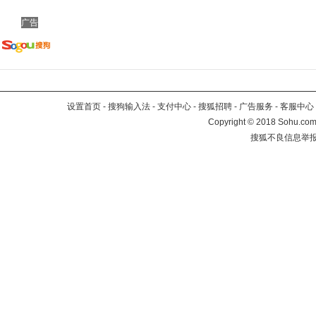
广告
设置首页
-
搜狗输入法
-
支付中心
-
搜狐招聘
-
广告服务
-
客服中心
Copyright
©
2018 Sohu.com 
搜狐不良信息举