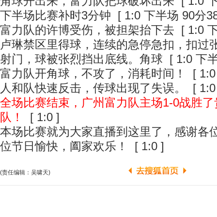
角球开出来，富力队把球破坏出来 [ 1:0 下半
下半场比赛补时3分钟 [ 1:0 下半场 90分3
富力队的许博受伤，被担架抬下去 [ 1:0 下半
卢琳禁区里得球，连续的急停急扣，扣过
射门，球被张烈挡出底线。角球 [ 1:0 下半场
富力队开角球，不攻了，消耗时间！ [ 1:0 
人和队快速反击，传球出现了失误。 [ 1:0 
全场比赛结束，广州富力队主场1-0战胜
队！
[ 1:0 ]
本场比赛就为大家直播到这里了，感谢各
位节日愉快，阖家欢乐！ [ 1:0 ]
(责任编辑：吴啸天)