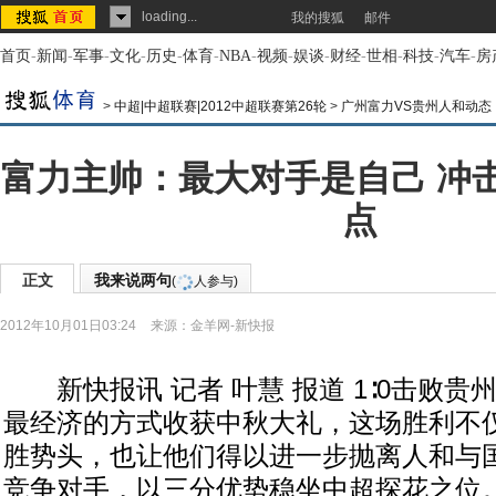
loading...
我的搜狐
邮件
首页
-
新闻
-
军事
-
文化
-
历史
-
体育
-
NBA
-
视频
-
娱谈
-
财经
-
世相
-
科技
-
汽车
-
房
>
中超|中超联赛|2012中超联赛第26轮
>
广州富力VS贵州人和动态
富力主帅：最大对手是自己 冲
点
正文
我来说两句
(
人参与)
2012年10月01日03:24
来源：
金羊网-新快报
新快报讯 记者 叶慧 报道 1∶0击败贵
最经济的方式收获中秋大礼，这场胜利不
胜势头，也让他们得以进一步抛离人和与
竞争对手，以三分优势稳坐中超探花之位