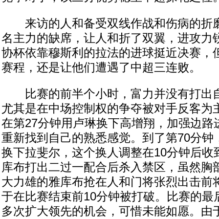
来访的人和备受双线作战和伤病的折磨
名主力的缺席，让人和折了双翼，进攻力
协杯依靠穆斯利的拉法的进球挺近决赛，
赛程，还是让他们遭遇了中超三连败。
比赛的前半个小时，富力并没有打出自
尤其是在中场控制权的争夺被对手反客为
在第27分钟用卢琳换下高增翔，加强边路
重新找到自己的熟悉感觉。到了第70分钟
换下拉斐尔，这个换人调整在10分钟后收
库布打出二过一配合后杀入禁区，虽然胸
大力雄的雅库布抢在人和门将张烈出击前
于在比赛结束前10分钟被打破。比赛的最
多次扩大领先的机会，可惜未能如愿。由