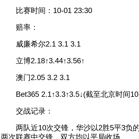
比赛时间：10-01 23:30
赔率：
威廉希尔2.1 3.1 3.1
立博2.18↑3.44↑3.56↑
澳门2.05 3.2 3.1
Bet365 2.1↑3.3↑3.5↓(截至北京时间10
交战记录：
两队近10次交锋，华沙以2胜5平3负
两次联赛中交锋，双方均以平局收场。