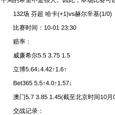
平局的希望不是很大。因此，本场比赛可
132场 芬超 哈卡(+1)vs赫尔辛基(1/0)
比赛时间：10-01 23:30
赔率：
威廉希尔5.5 3.75 1.5
立博5.64↓4.42↑1.6↑
Bet365 5.5↑4.0↑1.57↓
澳门5.7 3.85 1.45(截至北京时间10月0
交战记录：