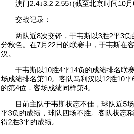
澳门2.4↓3.2 2.55↑(截至北京时间10月0
交战记录：
两队近8次交锋，于韦斯以3胜2平3负
分秋色。在7月22日的联赛中，于韦斯在客
汉。
于韦斯以10胜4平14负的成绩排名联赛
场成绩排名第10。客队马利汉以12胜10
的第4位，客场成绩同样第4。
目前主队于韦斯状态不佳，球队近5场比
平3负的成绩，球队四场不胜。客队状态稍
得2胜3平的成绩。