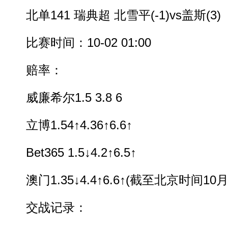
北单141 瑞典超 北雪平(-1)vs盖斯(3)
比赛时间：10-02 01:00
赔率：
威廉希尔1.5 3.8 6
立博1.54↑4.36↑6.6↑
Bet365 1.5↓4.2↑6.5↑
澳门1.35↓4.4↑6.6↑(截至北京时间10月0
交战记录：