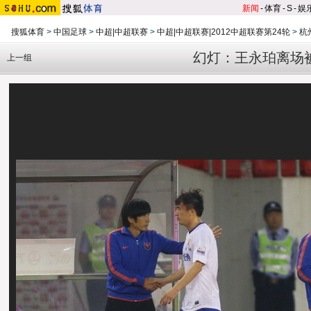
新闻
-
体育
-
S
-
娱
搜狐体育
>
中国足球
>
中超|中超联赛
>
中超|中超联赛|2012中超联赛第24轮
>
杭
幻灯：王永珀离场
上一组