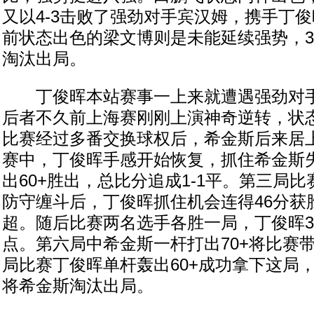
又以4-3击败了强劲对手宾汉姆，携手丁
前状态出色的梁文博则是未能延续强势，3
淘汰出局。
丁俊晖本站赛事一上来就遭遇强劲对手
后者不久前上海赛刚刚上演神奇逆转，状
比赛经过多番交换球权后，希金斯后来居
赛中，丁俊晖手感开始恢复，抓住希金斯
出60+胜出，总比分追成1-1平。第三局
防守缠斗后，丁俊晖抓住机会连得46分获胜
超。随后比赛两名选手各胜一局，丁俊晖3
点。第六局中希金斯一杆打出70+将比赛
局比赛丁俊晖单杆轰出60+成功拿下这局，
将希金斯淘汰出局。