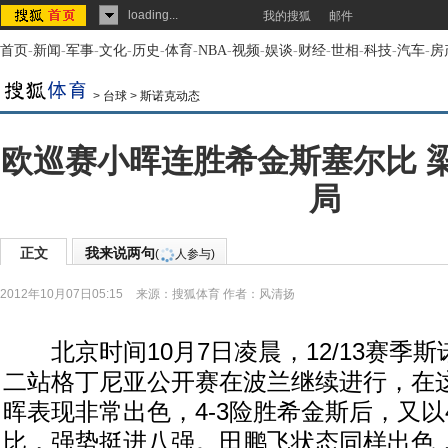
loading...
我的搜狐
邮件
首页
-
新闻
-
军事
-
文化
-
历史
-
体育
-
NBA
-
视频
-
娱谈
-
财经
-
世相
-
科技
-
汽车
-
房
>
台球
>
斯诺克动态
欧巡赛小晖连胜希金斯塞尔比 
局
正文
我来说两句
(
人参与)
2012年10月07日05:15
来源：
搜狐体育
作者：风清扬
北京时间10月7日凌晨，12/13赛季
二站格丁尼亚公开赛在波兰继续进行，在
晖表现非常出色，4-3险胜希金斯后，又以
比，强势挺进八强。田鹏飞状态同样出色