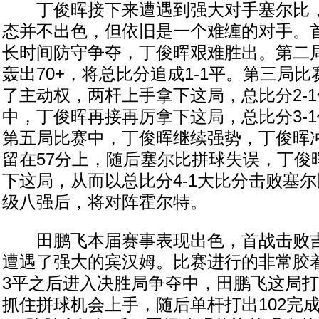
丁俊晖接下来遭遇到强大对手塞尔比，
态并不出色，但依旧是一个难缠的对手。
长时间防守争夺，丁俊晖艰难胜出。第二
轰出70+，将总比分追成1-1平。第三局
了主动权，两杆上手拿下这局，总比分2-
中，丁俊晖再接再厉拿下这局，总比分3-
第五局比赛中，丁俊晖继续强势，丁俊晖冲
留在57分上，随后塞尔比拼球失误，丁俊
下这局，从而以总比分4-1大比分击败塞
级八强后，将对阵霍尔特。
田鹏飞本届赛事表现出色，首战击败吉
遭遇了强大的宾汉姆。比赛进行的非常胶着
3平之后进入决胜局争夺中，田鹏飞这局
抓住拼球机会上手，随后单杆打出102完