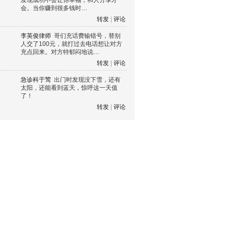
发现成功不会让你幸福，和人分享才
会。当你赚到很多钱时…
转发
|
评论
李英俊律师
哥们充话费输错号，替别
人交了100元，就打过去电话想让对方
充点回来。对方特郁闷地说…
转发
|
评论
急诊科于莺
出门时发现没下雪，还有
太阳，还能看到蓝天，惊呼这一天值
了！
转发
|
评论