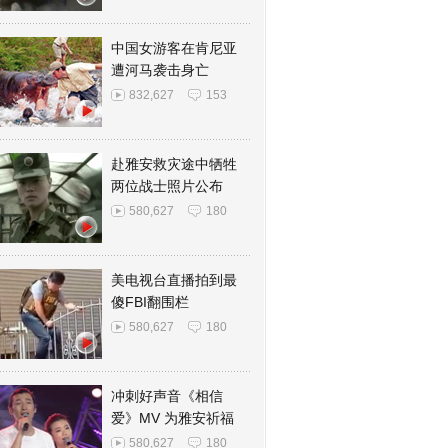
中国女游客在肯尼亚
遭河马袭击身亡
832,627
153
赴雅安救灾途中牺牲
两位战士照片公布
580,627
180
美电视台直播拍到最
傻FBI翻围栏
580,627
180
冲刺好声音《相信
爱》MV 为雅安祈福
580,627
180