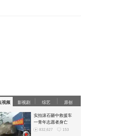
点视频
影视剧
综艺
原创
实拍滚石砸中救援车
一青年志愿者身亡
832,627
153