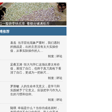
博推荐
袁岳
当浮层化现象严重时，我们遇到
的挑战是，出的主意没有太大实操价
值，从事实际操作的人…
转发
|
评论
足夜王涛
恒大与拜仁这场比赛太有价
值，展现了自己，也终于真刀真枪下看
清了自己，更成为一把标尺…
转发
|
评论
罗崇敏
人的生命本无意义，是学习和
实践赋予了它意义。应该把学习作为人
生的习惯和信仰。
转发
|
评论
陆琪
幸福是什么？当你功成名就时，