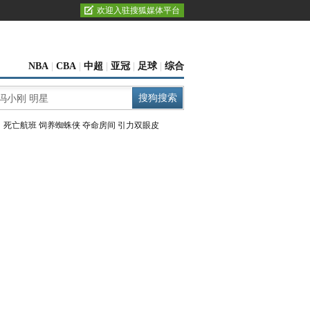
欢迎入驻搜狐媒体平台
NBA
|
CBA
|
中超
|
亚冠
|
足球
|
综合
：
死亡航班
饲养蜘蛛侠
夺命房间
引力双眼皮