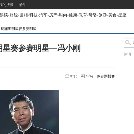
我的搜狐
邮件
娱谈
-
财经
-
世相
-
科技
-
汽车
-
房产
-
时尚
-
健康
-
教育
-
母婴
-
旅游
-
美食
-
星座
12观澜湖明星赛参赛明星
湖明星赛参赛明星—冯小刚
热词
保存到博客
打印
字号