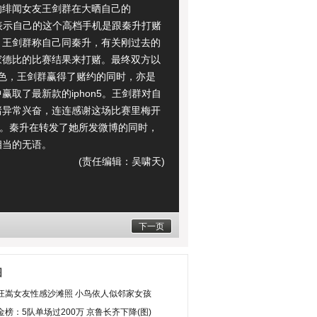
的绯闻女友王剑群在大晒自己的
5，表示自己的这个高档手机是跟秦升打赌
。王剑群称自己同秦升，有关刚过去的
家德比的比赛结果来打赌。最终双方以
秋色，王剑群赢得了赌约的同时，亦是
赢取了最新款的iphon5。王剑群对自
赌异常兴奋，连连感谢这场比赛里梅开
罗。秦升在转发了她所发微博的同时，
相当的无语。
(责任编辑：吴啸天)
下一页
图
汪嵩女友性感沙滩照 小鸟依人似邻家女孩
榜：5队单场过200万 京鲁长齐下降(图)