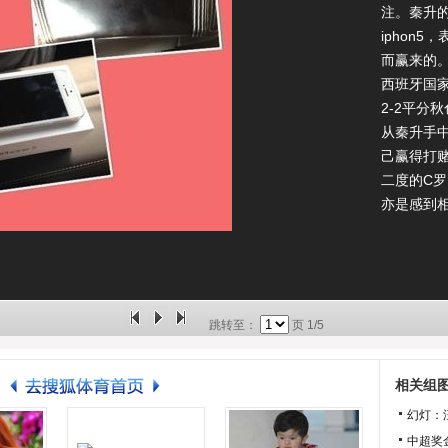
注。秦升
iphon
而赢来的
西班牙国
2-2平分
从秦升手中
己赢得打
二度的C
亦是感到
跳转至：
页
1/5
相关组
幻灯：
中超奖金