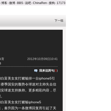
-
博客
-
微博
-
BBS
-
说吧
-
ChinaRen
-
搜狗
-
17173
下一组
体育
2012年10月09日10:41
蜂
我来说两句
(
0
)
美女友打赌输掉一台iphone5引
本赛季国安的颓势令球迷对主帅失去信
国安球迷支持换帅。更多精彩内容，尽
报。
美女友打赌输iphone5
秦升因为一条微博回复而引起了关