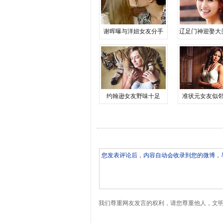
谢晖曝与洋妞女友分手
辽足门神迎娶大
约翰逊女友野味十足
准状元女友似
我们尊重网友发言的权利，请您尊重他人，文