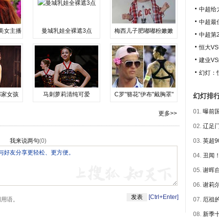
中超给
中超最
美女主播
曼城乳娃全裸遮3点
梅西儿子肥嘟嘟粉嫩嫩
中超第
恒大V
建业V
幻灯：
邻家女孩
马刺萝莉清纯可爱
C罗"簪花"伊布"戴胸罩"
幻灯排
01.
曝前国
更多>>
02.
辽足门
我来说两句
(
0
)
03.
英超9
04.
丑闻！
05.
谢晖自
06.
谢莉尔
[Ctrl+Enter]
明用语。
07.
厄祖的
08.
新季