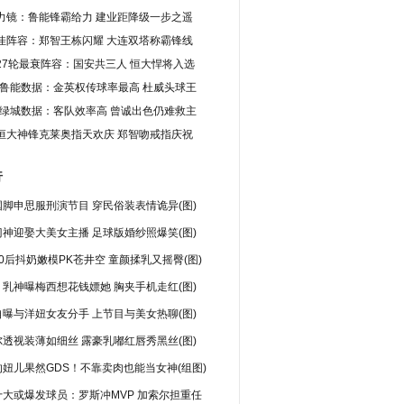
力镜：鲁能锋霸给力 建业距降级一步之遥
佳阵容：郑智王栋闪耀 大连双塔称霸锋线
27轮最衰阵容：国安共三人 恒大悍将入选
S鲁能数据：金英权传球率最高 杜威头球王
S绿城数据：客队效率高 曾诚出色仍难救主
恒大神锋克莱奥指天欢庆 郑智吻戒指庆祝
行
脚申思服刑演节目 穿民俗装表情诡异(图)
神迎娶大美女主播 足球版婚纱照爆笑(图)
0后抖奶嫩模PK苍井空 童颜揉乳又摇臀(图)
乳神曝梅西想花钱嫖她 胸夹手机走红(图)
曝与洋妞女友分手 上节目与美女热聊(图)
透视装薄如细丝 露豪乳嘟红唇秀黑丝(图)
妞儿果然GDS！不靠卖肉也能当女神(组图)
十大或爆发球员：罗斯冲MVP 加索尔担重任