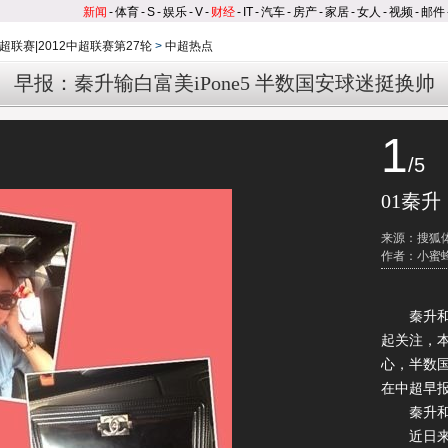
新闻
-
体育
-
S
-
娱乐
-
V
-
财经
-
IT
-
汽车
-
房产
-
家居
-
女人
-
视频
-
邮件
超联赛|2012中超联赛第27轮
>
中超热点
早报：秦升输白富美iPone5 半数国安球迷挺换帅
1
/5
01秦升
来源：搜狐
作者：小蜜
秦升和白富
起关注，
心，半数
在中超早
秦升和白富
近日来，