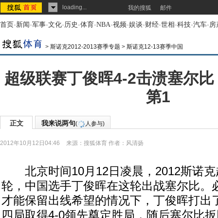
loading...
我的搜狐
邮件
首页
-
新闻
-
军事
-
文化
-
历史
-
体育
-
NBA
-
视频
-
娱谈
-
财经
-
世相
-
科技
-
汽车
-
房
>
斯诺克2012-2013赛季专题
>
斯诺克12-13赛季中国
超级联赛丁俊晖4-2击溃塞尔比
第1
正文
我来说两句
(
人参与)
2012年10月12日04:46
来源：
搜狐体育
作者：风清扬
北京时间10月12日凌晨，2012斯诺
轮，中国选手丁俊晖在这轮出战塞尔比。
才能保留出线希望的情况下，丁俊晖打出
四局取得4-0领先奠定胜局，随后塞尔比