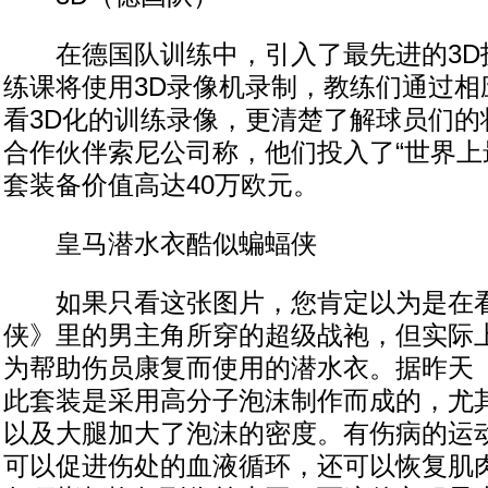
在德国队训练中，引入了最先进的3D
练课将使用3D录像机录制，教练们通过相
看3D化的训练录像，更清楚了解球员们的
合作伙伴索尼公司称，他们投入了“世界上
套装备价值高达40万欧元。
皇马潜水衣酷似蝙蝠侠
如果只看这张图片，您肯定以为是在看
侠》里的男主角所穿的超级战袍，但实际
为帮助伤员康复而使用的潜水衣。据昨天
此套装是采用高分子泡沫制作而成的，尤
以及大腿加大了泡沫的密度。有伤病的运
可以促进伤处的血液循环，还可以恢复肌