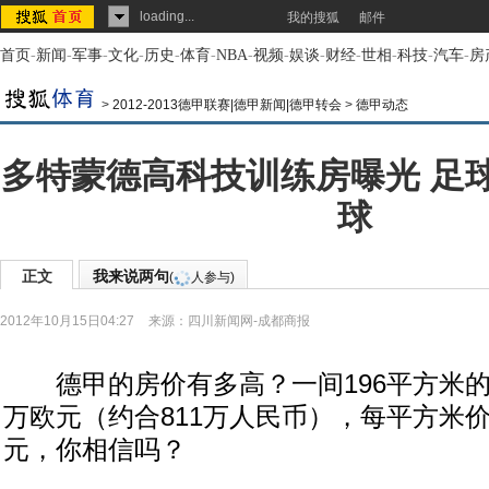
loading...
我的搜狐
邮件
首页
-
新闻
-
军事
-
文化
-
历史
-
体育
-
NBA
-
视频
-
娱谈
-
财经
-
世相
-
科技
-
汽车
-
房
>
2012-2013德甲联赛|德甲新闻|德甲转会
>
德甲动态
多特蒙德高科技训练房曝光 足
球
正文
我来说两句
(
人参与)
2012年10月15日04:27
来源：
四川新闻网-成都商报
德甲的房价有多高？一间196平方米的房
万欧元（约合811万人民币），每平方米价值
元，你相信吗？