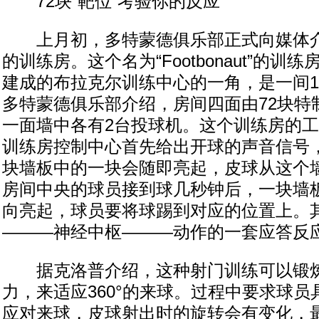
72块“靶位”考验你的反应
上月初，多特蒙德俱乐部正式向媒体介
的训练房。这个名为“Footbonaut”的
建成的布拉克尔训练中心的一角，是一间14
多特蒙德俱乐部介绍，房间四面由72块特
一面墙中各有2台投球机。这个训练房的
训练房控制中心首先给出开球的声音信号，
块墙板中的一块会随即亮起，皮球从这个
房间中央的球员接到球几秒钟后，一块墙
向亮起，球员要将球踢到对应的位置上。
———神经中枢———动作的一套应答反
据克洛普介绍，这种射门训练可以锻炼
力，来适应360°的来球。过程中要求球
应对来球，皮球射出时的旋转会有变化，