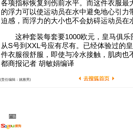
各项指标恢复到伤前水平。而这件衣服最
的浮力可以使运动员在水中避免地心引力
迫感，而浮力的大小也不会妨碍运动员在
这种套装每套要1000欧元，皇马俱乐
从S号到XXL号应有尽有。已经体验过的
件衣服很舒服，即使与冷水接触，肌肉也不
都商报记者 胡敏娟编译
(责任编辑：姚雅男)
广告