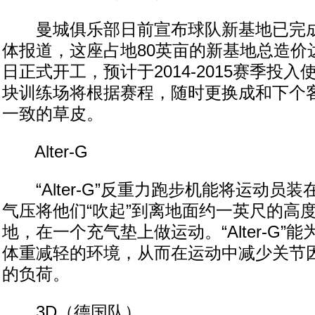
曼城俱乐部日前宣布球队新基地已完成
体报道，这座占地80英亩的新基地总造价
日正式开工，预计于2014-2015赛季投
块训练场将根据赛程，随时更换成和下个
一致的草皮。
Alter-G
“Alter-G”反重力跑步机能将运动员
气压将他们“吹起”到离地面约一英尺的高
地，在一个充气垫上做运动。“Alter-G”
体重减轻的环境，从而在运动中减少关节
的负荷。
3D（德国队）