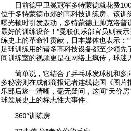
日前德甲卫冕冠军多特蒙德就花费100
位于多特蒙德市郊的高科技训练房。该训
曝光顿时引发轰动，多特蒙德主帅克洛普说
最好的训练设备！”曼联俱乐部官员则表示
练史上的革命性贡献，日本媒体也表示：“
足球训练用的诸多高科技设备都至少领先了
间训练室的视频更是在网络上疯传，球迷
简单说，它结合了乒乓球发球机和多向
多秘密则在成都商报记者连线德国《图片
乐部后逐一清晰，毫无疑问，这间“天价房
球发展史上的标志性大事件。
360°训练房