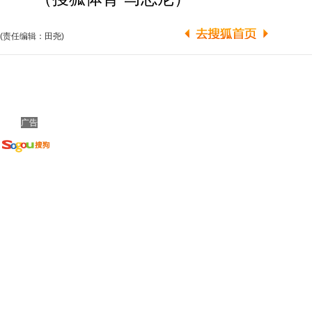
(责任编辑：田尧)
广告