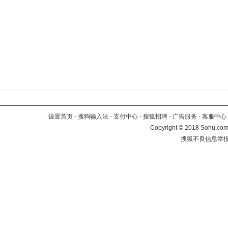
设置首页
-
搜狗输入法
-
支付中心
-
搜狐招聘
-
广告服务
-
客服中心
Copyright
©
2018 Sohu.com 
搜狐不良信息举