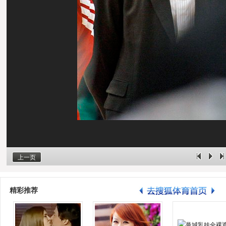
上一页
精彩推荐