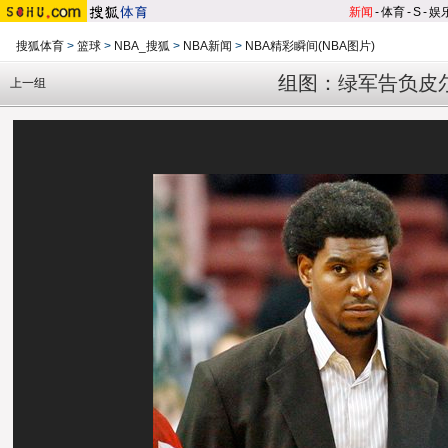
新闻
-
体育
-
S
-
娱
搜狐体育
>
篮球
>
NBA_搜狐
>
NBA新闻
>
NBA精彩瞬间(NBA图片)
组图：绿军告负皮
上一组