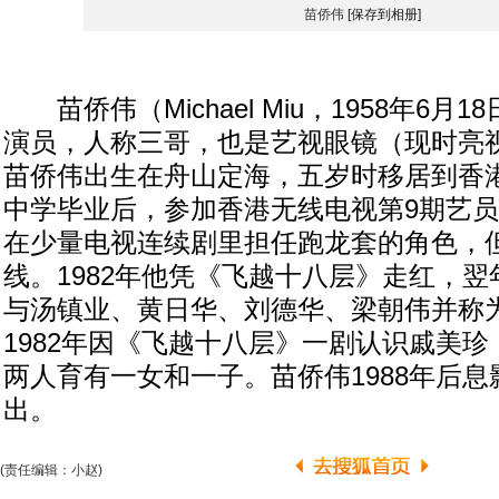
苗侨伟
[保存到相册]
苗侨伟（Michael Miu，1958年6月
演员，人称三哥，也是艺视眼镜（现时亮
苗侨伟出生在舟山定海，五岁时移居到香港
中学毕业后，参加香港无线电视第9期艺
在少量电视连续剧里担任跑龙套的角色，
线。1982年他凭《飞越十八层》走红，
与汤镇业、黄日华、刘德华、梁朝伟并称
1982年因《飞越十八层》一剧认识戚美
两人育有一女和一子。苗侨伟1988年后息影
出。
(责任编辑：小赵)