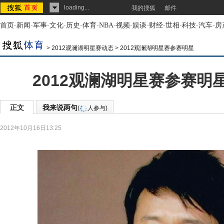
loading...
我的搜狐
邮件
首页
-
新闻
-
军事
-
文化
-
历史
-
体育
-
NBA
-
视频
-
娱谈
-
财经
-
世相
-
科技
-
汽车
-
房
>
2012观澜湖明星赛动态
>
2012观澜湖明星赛参赛明星
2012观澜湖明星赛参赛明
正文
我来说两句
(
人参与)
2012年10月16日13:25