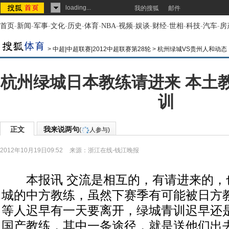
loading...
我的搜狐
邮件
首页
-
新闻
-
军事
-
文化
-
历史
-
体育
-
NBA
-
视频
-
娱谈
-
财经
-
世相
-
科技
-
汽车
-
房
>
中超|中超联赛|2012中超联赛第28轮
>
杭州绿城VS贵州人和动态
杭州绿城日本教练请进来 本土
训
正文
我来说两句
(
人参与)
2012年10月19日09:52
来源：
浙江在线-钱江晚报
本报讯 交流是相互的，有请进来的，
城的中方教练，虽然下赛季有可能被日方
等人迟早有一天要离开，绿城青训迟早还
国产教练，其中一条途径，就是送他们出