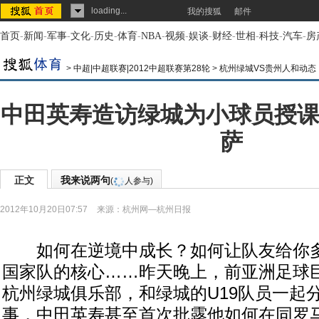
loading...
我的搜狐
邮件
首页
-
新闻
-
军事
-
文化
-
历史
-
体育
-
NBA
-
视频
-
娱谈
-
财经
-
世相
-
科技
-
汽车
-
房
>
中超|中超联赛|2012中超联赛第28轮
>
杭州绿城VS贵州人和动态
中田英寿造访绿城为小球员授课
萨
正文
我来说两句
(
人参与)
2012年10月20日07:57
来源：
杭州网—杭州日报
如何在逆境中成长？如何让队友给你多
国家队的核心……昨天晚上，前亚洲足球
杭州绿城俱乐部，和绿城的U19队员一起
事，中田英寿甚至首次批露他如何在同罗