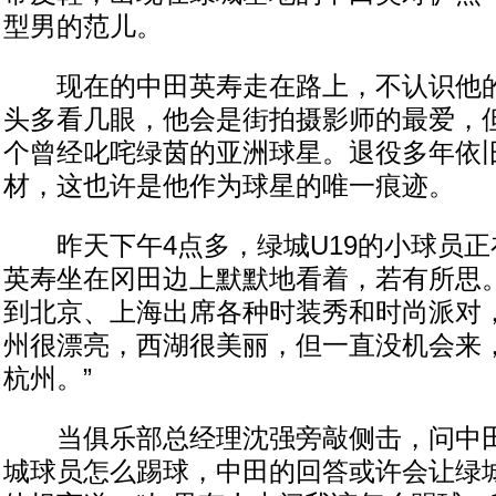
型男的范儿。
现在的中田英寿走在路上，不认识他的
头多看几眼，他会是街拍摄影师的最爱，
个曾经叱咤绿茵的亚洲球星。退役多年依
材，这也许是他作为球星的唯一痕迹。
昨天下午4点多，绿城U19的小球员正
英寿坐在冈田边上默默地看着，若有所思
到北京、上海出席各种时装秀和时尚派对，
州很漂亮，西湖很美丽，但一直没机会来
杭州。”
当俱乐部总经理沈强旁敲侧击，问中田
城球员怎么踢球，中田的回答或许会让绿