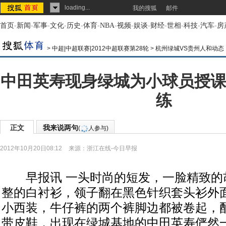
loading...
我的搜狐
邮件
首页
-
新闻
-
军事
-
文化
-
历史
-
体育
-
NBA
-
视频
-
娱谈
-
财经
-
世相
-
科技
-
汽车
-
房
>
中超|中超联赛|2012中超联赛第28轮
>
杭州绿城VS贵州人和动态
中田英寿现身绿城为小球员授课
练
正文
我来说两句
(
人参与)
2012年10月20日08:12
来源：
浙江在线-今日早报
早报讯 一头时尚的短发，一脸精致的
整的白衬衫，领子翻在黑色针织套头衫外
小西装，牛仔裤的两个裤脚边都被卷起，
带皮鞋，出现在绿城基地的中田英寿俨然