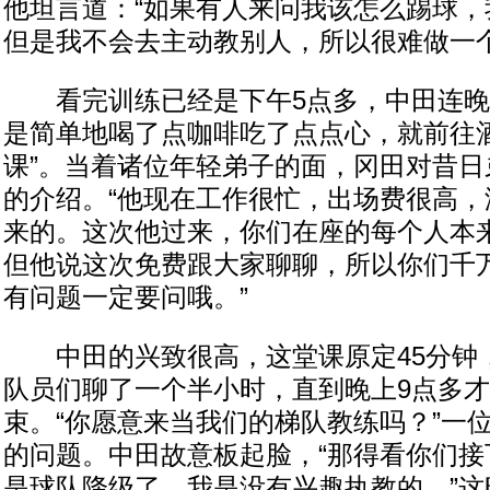
他坦言道：“如果有人来问我该怎么踢球，
但是我不会去主动教别人，所以很难做一个
看完训练已经是下午5点多，中田连晚
是简单地喝了点咖啡吃了点点心，就前往酒
课”。当着诸位年轻弟子的面，冈田对昔日
的介绍。“他现在工作很忙，出场费很高，
来的。这次他过来，你们在座的每个人本
但他说这次免费跟大家聊聊，所以你们千
有问题一定要问哦。”
中田的兴致很高，这堂课原定45分钟
队员们聊了一个半小时，直到晚上9点多
束。“你愿意来当我们的梯队教练吗？”一
的问题。中田故意板起脸，“那得看你们接
是球队降级了，我是没有兴趣执教的。”这