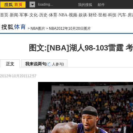
loading...
我的搜狐
邮件
首页
-
新闻
-
军事
-
文化
-
历史
-
体育
-
NBA
-
视频
-
娱谈
-
财经
-
世相
-
科技
-
汽车
-
房
>
NBA图片
>
NBA2012年10月20日图片
图文:[NBA]湖人98-103雷霆
正文
我来说两句
(
人参与)
2012年10月20日12:57