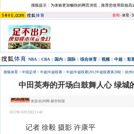
搜狐提示：为体验更加畅快的网页浏览，推荐您使用双核高
新闻
-
体育
-
S
NBA
|
CBA
|
国内
|
国际
|
综合体育
|
视频
|
中超
|
彩
搜狐体育
>
中国足球
>
中超|中超联赛
>
中超|中超联赛|2012中超联赛第28轮
>
杭州
中田英寿的开场白鼓舞人心 绿城
来源:
杭州网-都市快报
2012年10月20日13:40
记者 徐毅 摄影 许康平