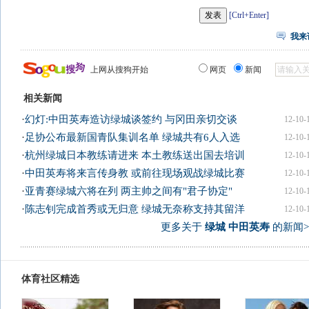
[Ctrl+Enter]
我来
上网从搜狗开始
网页
新闻
相关新闻
·
幻灯:中田英寿造访绿城谈签约 与冈田亲切交谈
12-10-
·
足协公布最新国青队集训名单 绿城共有6人入选
12-10-
·
杭州绿城日本教练请进来 本土教练送出国去培训
12-10-
·
中田英寿将来言传身教 或前往现场观战绿城比赛
12-10-
·
亚青赛绿城六将在列 两主帅之间有"君子协定"
12-10-
·
陈志钊完成首秀或无归意 绿城无奈称支持其留洋
12-10-
更多关于
绿城 中田英寿
的新闻>
体育社区精选