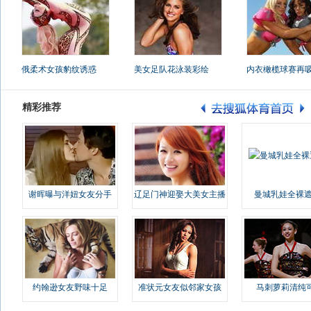
俄柔术女孩豹纹诱惑
美女足队花泳装彩绘
内衣橄榄球赛再
精彩推荐
谢晖曝与洋妞女友分手
辽足门神迎娶大美女主播
曼城乳娃全裸遮
约翰逊女友野味十足
准状元女友似邻家女孩
马刺萝莉清纯