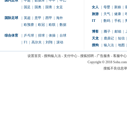
国内足球
|
中超
|
数据库
|
中甲
|
中乙
|
国足
|
国奥
|
国青
|
女足
女人
|
母婴
|
新娘
|
旅游
|
天气
|
健康
|
国际足球
|
英超
|
意甲
|
西甲
|
海外
IT
|
数码
|
手机
|
|
欧预赛
|
欧冠
|
欧联
|
数据
博客
|
圈子
|
邮箱
|
综合体育
|
乒乓球
|
排球
|
体操
|
台球
天龙
|
鹿鼎记
|
短信
|
|
F1
|
高尔夫
|
刘翔
|
滚动
搜狗
|
输入法
|
地图
|
设置首页
-
搜狗输入法
-
支付中心
-
搜狐招聘
-
广告服务
-
客服中心
Copyright
©
2018 Sohu.com
搜狐不良信息