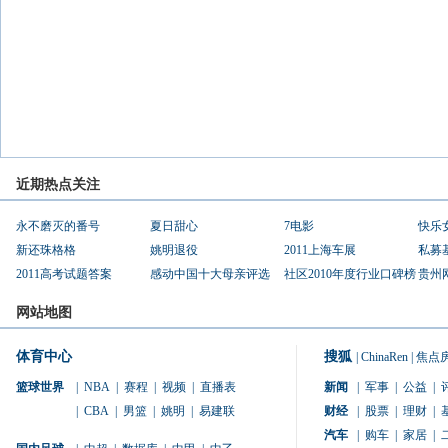
近期热点关注
永不磨灭的番号
夏日甜心
7电影
快乐
新还珠格格
姚明退役
2011上海车展
私募
2011高考试题答案
感动中国十大母亲评选
社区2010年度行业口碑榜
贵州
网站地图
体育中心
搜狐
|
ChinaRen
|
焦点
篮球世界
|
NBA
|
赛程
|
视频
|
直播表
新闻
|
军事
|
公益
|
|
CBA
|
男篮
|
姚明
|
易建联
财经
|
股票
|
理财
|
汽车
|
购车
|
家居
|