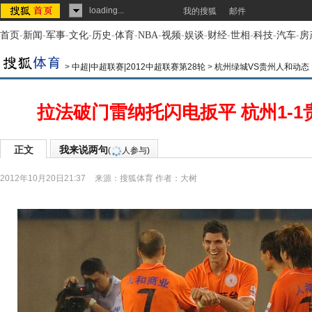
loading...
我的搜狐
邮件
首页
-
新闻
-
军事
-
文化
-
历史
-
体育
-
NBA
-
视频
-
娱谈
-
财经
-
世相
-
科技
-
汽车
-
房
>
中超|中超联赛|2012中超联赛第28轮
>
杭州绿城VS贵州人和动态
拉法破门雷纳托闪电扳平 杭州1-1
正文
我来说两句
(
人参与)
2012年10月20日21:37
来源：
搜狐体育
作者：大树