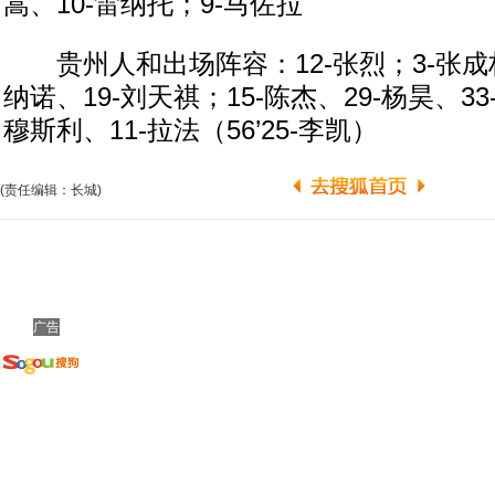
嵩、10-雷纳托；9-马佐拉
贵州人和出场阵容：12-张烈；3-张成林
纳诺、19-刘天祺；15-陈杰、29-杨昊、33
穆斯利、11-拉法（56’25-李凯）
(责任编辑：长城)
广告