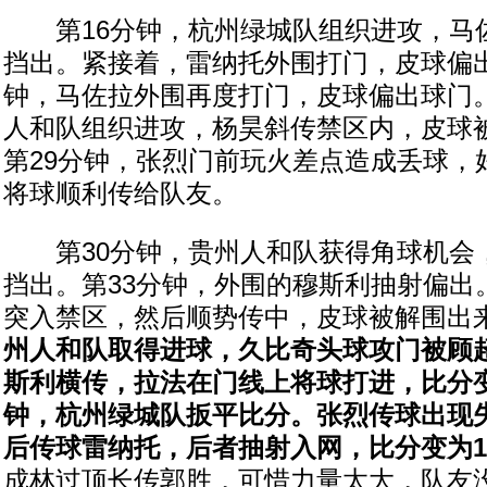
第16分钟，杭州绿城队组织进攻，马
挡出。紧接着，雷纳托外围打门，皮球偏出
钟，马佐拉外围再度打门，皮球偏出球门。
人和队组织进攻，杨昊斜传禁区内，皮球
第29分钟，张烈门前玩火差点造成丢球，
将球顺利传给队友。
第30分钟，贵州人和队获得角球机会
挡出。第33分钟，外围的穆斯利抽射偏出
突入禁区，然后顺势传中，皮球被解围出
州人和队取得进球，久比奇头球攻门被顾
斯利横传，拉法在门线上将球打进，比分变为
钟，杭州绿城队扳平比分。张烈传球出现
后传球雷纳托，后者抽射入网，比分变为1
成林过顶长传郭胜，可惜力量太大，队友