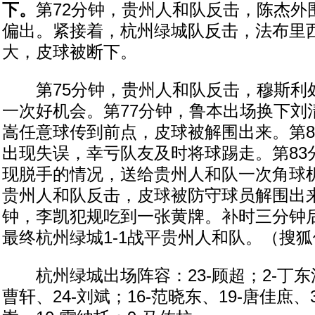
下。
第72分钟，贵州人和队反击，陈杰外
偏出。紧接着，杭州绿城队反击，法布里
大，皮球被断下。
第75分钟，贵州人和队反击，穆斯利
一次好机会。第77分钟，鲁本出场换下刘
嵩任意球传到前点，皮球被解围出来。第8
出现失误，幸亏队友及时将球踢走。第83
现脱手的情况，送给贵州人和队一次角球机
贵州人和队反击，皮球被防守球员解围出
钟，李凯犯规吃到一张黄牌。补时三分钟
最终杭州绿城1-1战平贵州人和队。（搜狐
杭州绿城出场阵容：23-顾超；2-丁东浩
曹轩、24-刘斌；16-范晓东、19-唐佳庶、3