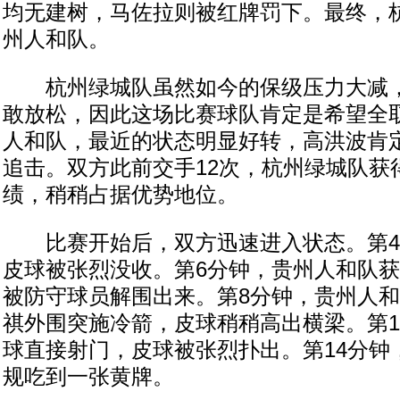
均无建树，马佐拉则被红牌罚下。最终，杭
州人和队。
杭州绿城队虽然如今的保级压力大减，
敢放松，因此这场比赛球队肯定是希望全
人和队，最近的状态明显好转，高洪波肯
追击。双方此前交手12次，杭州绿城队获得
绩，稍稍占据优势地位。
比赛开始后，双方迅速进入状态。第4
皮球被张烈没收。第6分钟，贵州人和队
被防守球员解围出来。第8分钟，贵州人
祺外围突施冷箭，皮球稍稍高出横梁。第1
球直接射门，皮球被张烈扑出。第14分钟
规吃到一张黄牌。