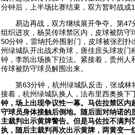
分钟后，上半场比赛结束，双方暂时战成1
易边再战，双方继续展开争夺。第47
组织进攻，杨昊传球禁区内，皮球被防守
50分钟，雷纳托外围射门，皮球被张烈扑
州绿城队开出战术角球，唐佳庶头球攻门稍
钟，李凯出场换下拉法。紧接着，贵州人
传球被防守球员解围出来。
第63分钟，杭州绿城队反击，张成林
接着，杭州绿城队换人，法布里西奥换下
钟，场上出现争议性一幕。马佐拉禁区内
守球员身体接触后倒地。随后面对纳诺的
主裁判出示黄牌警告。但是马佐拉不满判
执，随后主裁判再次出示黄牌，两黄变一