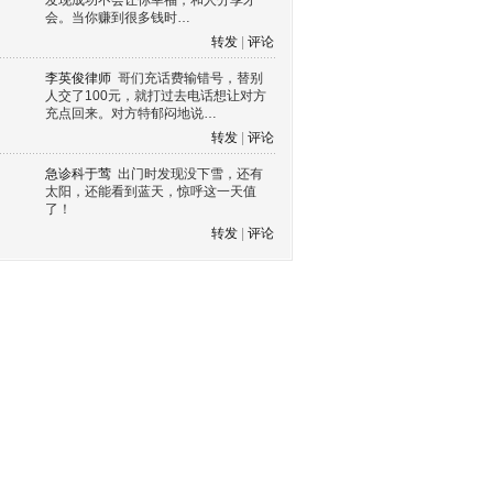
发现成功不会让你幸福，和人分享才
会。当你赚到很多钱时…
转发
|
评论
李英俊律师
哥们充话费输错号，替别
人交了100元，就打过去电话想让对方
充点回来。对方特郁闷地说…
转发
|
评论
急诊科于莺
出门时发现没下雪，还有
太阳，还能看到蓝天，惊呼这一天值
了！
转发
|
评论