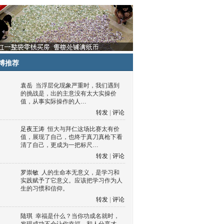
博推荐
袁岳
当浮层化现象严重时，我们遇到
的挑战是，出的主意没有太大实操价
值，从事实际操作的人…
转发
|
评论
足夜王涛
恒大与拜仁这场比赛太有价
值，展现了自己，也终于真刀真枪下看
清了自己，更成为一把标尺…
转发
|
评论
罗崇敏
人的生命本无意义，是学习和
实践赋予了它意义。应该把学习作为人
生的习惯和信仰。
转发
|
评论
陆琪
幸福是什么？当你功成名就时，