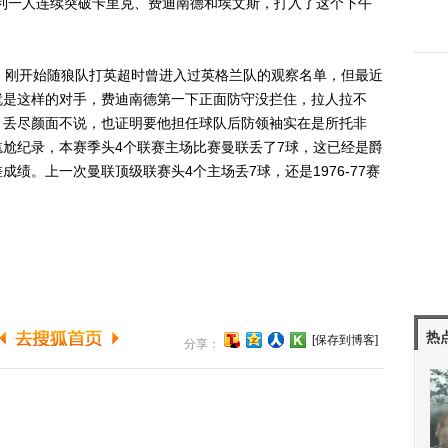
利一人连续突破卡里克、费迪南德和埃文斯，打入了这个下午
刚开始随狼队打英超时曾进入过英格兰队的观察名单，但最近
就是这样的对手，费迪南德第一下正面防守没拦住，拉人拉不
，丢尽颜面不说，也证明要他担任球队后防领袖实在是所托非
尬纪录，本赛季头4个联赛主场比赛曼联丢了7球，这已经是爵
绩。上一次曼联顶级联赛头4个主场丢7球，还是1976-77赛
热
[保存到博客]
分享：