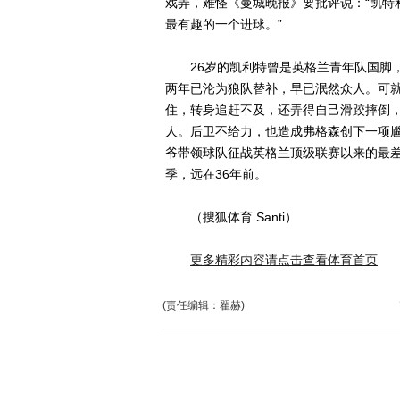
戏弄，难怪《曼城晚报》要批评说：“凯特
最有趣的一个进球。”
26岁的凯利特曾是英格兰青年队国脚，
两年已沦为狼队替补，早已泯然众人。可
住，转身追赶不及，还弄得自己滑跤摔倒
人。后卫不给力，也造成弗格森创下一项尴
爷带领球队征战英格兰顶级联赛以来的最差成
季，远在36年前。
（搜狐体育 Santi）
更多精彩内容请点击查看体育首页
(责任编辑：翟赫)