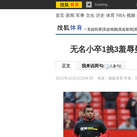
loading...
首页
-
新闻
-
军事
-
文化
-
历史
-
体育
-
NBA
-
视频
-
>
英超联赛|英超视频|英超新闻|
无名小卒1挑3羞辱
正文
我来说两句
(
人参与)
2012年10月21日04:50
来源：
搜狐体育
作者：Sa