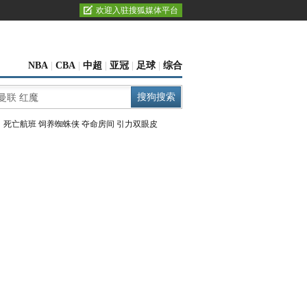
欢迎入驻搜狐媒体平台
NBA
|
CBA
|
中超
|
亚冠
|
足球
|
综合
：
死亡航班
饲养蜘蛛侠
夺命房间
引力双眼皮