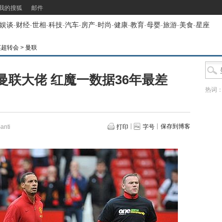
我的搜狐
邮件
娱谈
-
财经
-
世相
-
科技
-
汽车
-
房产
-
时尚
-
健康
-
教育
-
母婴
-
旅游
-
美食
-
星座
英超转会
>
曼联
曼联大佬 红魔一数据36年最差
热词
保存到博客
nti
打印
字号