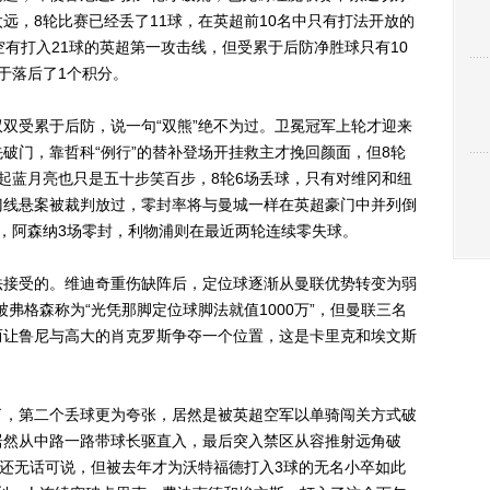
远，8轮比赛已经丢了11球，在英超前10名中只有打法开放的
空有打入21球的英超第一攻击线，但受累于后防净胜球只有10
于落后了1个积分。
受累于后防，说一句“双熊”绝不为过。卫冕冠军上轮才迎来
破门，靠哲科“例行”的替补登场开挂救主才挽回颜面，但8轮
起蓝月亮也只是五十步笑百步，8轮6场丢球，只有对维冈和纽
门线悬案被裁判放过，零封率将与曼城一样在英超豪门中并列倒
，阿森纳3场零封，利物浦则在最近两轮连续零失球。
接受的。维迪奇重伤缺阵后，定位球逐渐从曼联优势转变为弱
弗格森称为“光凭那脚定位球脚法就值1000万”，但曼联三名
而让鲁尼与高大的肖克罗斯争夺一个位置，这是卡里克和埃文斯
，第二个丢球更为夸张，居然是被英超空军以单骑闯关方式破
居然从中路一路带球长驱直入，最后突入禁区从容推射远角破
还无话可说，但被去年才为沃特福德打入3球的无名小卒如此