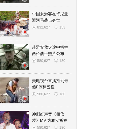
中国女游客在肯尼亚
遭河马袭击身亡
832,627
153
赴雅安救灾途中牺牲
两位战士照片公布
580,627
180
美电视台直播拍到最
傻FBI翻围栏
580,627
180
冲刺好声音《相信
爱》MV 为雅安祈福
580,627
180