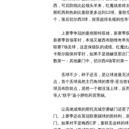
西，可后防线比起领头羊来，红魔就差得太
斯旺西和热刺比曼联更多达到12球。曼联
个，落后切尔西3球，按英超排名规则也等
上赛季争冠的曼彻斯特双雄，新赛季双双
新赛季首场零封，本场又被西布朗维奇率先
联赛7场丢球，这是保级队的成绩。红魔比
卡斯尔能保持零封，如果不是德赫亚那次
数第一：其他豪门中，切尔西4场零封第一
丢球不少，样子还丑，是让球迷最无法
点，首个丢球虽然主罚角球的查理-亚当曾被
球员布防前点，居然一个都没顶上球，反
等人“联手”逼小胖吃药背黑锅。
让高佬成堆的斯托克城空袭破门还罢了
门。上赛季还在英冠联赛踢球的凯特利，
门。如果对手是梅西C罗，曼联丢这样的球