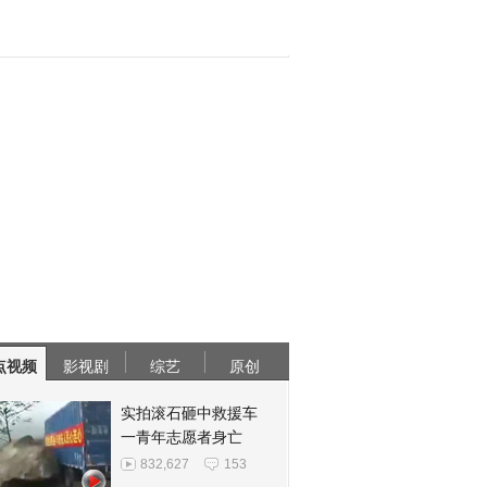
点视频
影视剧
综艺
原创
实拍滚石砸中救援车
一青年志愿者身亡
832,627
153