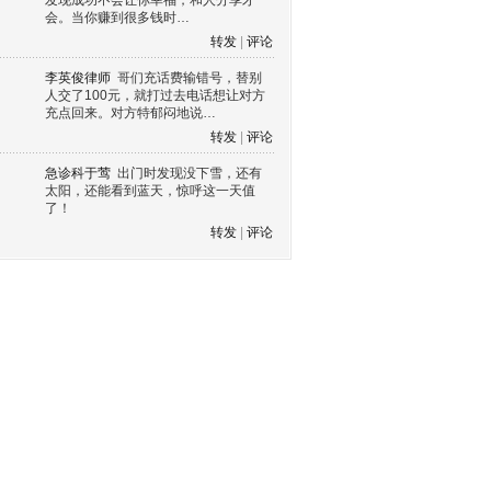
发现成功不会让你幸福，和人分享才
会。当你赚到很多钱时…
转发
|
评论
李英俊律师
哥们充话费输错号，替别
人交了100元，就打过去电话想让对方
充点回来。对方特郁闷地说…
转发
|
评论
急诊科于莺
出门时发现没下雪，还有
太阳，还能看到蓝天，惊呼这一天值
了！
转发
|
评论