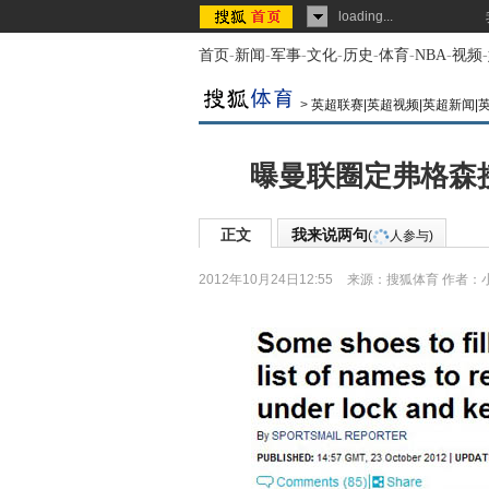
loading...
首页
-
新闻
-
军事
-
文化
-
历史
-
体育
-
NBA
-
视频
-
>
英超联赛|英超视频|英超新闻|
曝曼联圈定弗格森接
正文
我来说两句
(
人参与)
2012年10月24日12:55
来源：
搜狐体育
作者：