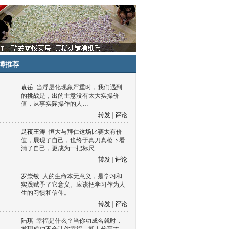
博推荐
袁岳
当浮层化现象严重时，我们遇到
的挑战是，出的主意没有太大实操价
值，从事实际操作的人…
转发
|
评论
足夜王涛
恒大与拜仁这场比赛太有价
值，展现了自己，也终于真刀真枪下看
清了自己，更成为一把标尺…
转发
|
评论
罗崇敏
人的生命本无意义，是学习和
实践赋予了它意义。应该把学习作为人
生的习惯和信仰。
转发
|
评论
陆琪
幸福是什么？当你功成名就时，