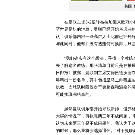
英国
在曼联主场3-2逆转布拉加迎来欧冠小
至世界足坛的消息，曼联已经开始考虑弗
认，俱乐部内部一些高层人士此前已经列
与此同时，他却并没有透露何时换帅，只
“我们确实有这个想法，寻找一个教练来
去了解这名教练。那张清单目前只是在抽屉
日邮报》披露，曼联副主席艾德伍德沃德
爆料出一份名单，其中包括皇马主帅穆里
执教一支球队时限仅次于弗格森和温格的
可能接班弗格森的。
虽然曼联俱乐部开始寻找新帅，但弗格
大碍的情况下，再执教两三年不成问题，“
认为未来两三年是不成问题的。我认为干
的时候，那么我将会选择退休。”对于曼联