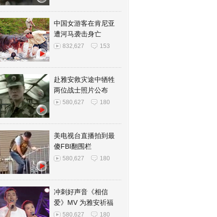
中国女游客在肯尼亚
遭河马袭击身亡
832,627
153
赴雅安救灾途中牺牲
两位战士照片公布
580,627
180
美电视台直播拍到最
傻FBI翻围栏
580,627
180
冲刺好声音《相信
爱》MV 为雅安祈福
580,627
180