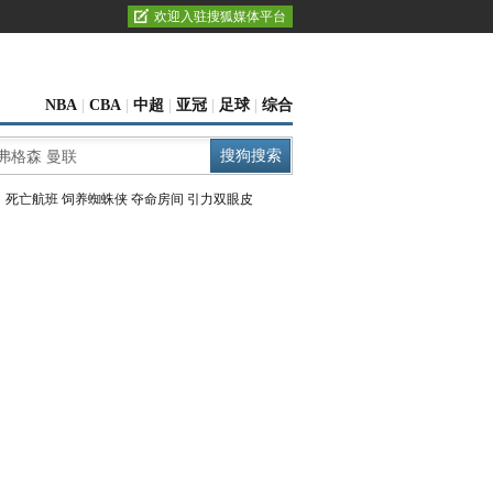
欢迎入驻搜狐媒体平台
NBA
|
CBA
|
中超
|
亚冠
|
足球
|
综合
：
死亡航班
饲养蜘蛛侠
夺命房间
引力双眼皮