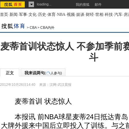
loading...
我的搜狐
邮件
首页
-
新闻
-
军事
-
文化
-
历史
-
体育
-
NBA
-
视频
-
娱谈
-
财经
-
世相
-
科技
-
汽车
-
房
>
CBA
>
CBA内外
麦蒂首训状态惊人 不参加季前
斗
正文
我来说两句
(
人参与)
2012年10月26日14:40
来源：
汉网-武汉晨报
麦蒂首训 状态惊人
本报讯 前NBA球星麦蒂24日抵达青岛
大牌外援来中国后立即投入了训练。与之