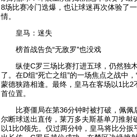
8场比赛冷门迭爆，也让球迷再次体验了
情。
皇马：迷失
榜首战告负“无敌罗”也没戏
纵使C罗三场比赛打进五球，仍然独木
了。在D组“死亡之组”的一场焦点之战中，
蒙德狭路相逢。最终，皇马在客场以1比2
首位置。
比赛僵局在第36分钟时被打破，佩佩
尔断球送出直传，莱万多夫斯基单刀推射
以1比0领先。仅过两分钟，皇马将比分扳