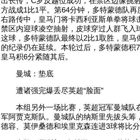
出长传，C罗反越位成功，在禁区边缘挑
方战成1比1平。第64分钟，多特蒙德队
右路传中，皇马门将卡西利亚斯单拳将球
禁区内迎球凌空抽射，皮球穿过人群飞入
这球，多特蒙德队最终以2比1取胜，皇马
的纪录仍在延续。本轮过后，多特蒙德积7
皇马积6分紧随其后。
曼城：垫底
遭诸强完爆丢尽英超“脸面”
本组另外一场比赛，英超冠军曼城队在
军阿贾克斯队。曼城队的纳斯里先拔头筹
德容、莫伊桑德和埃里克森连进3球将比分