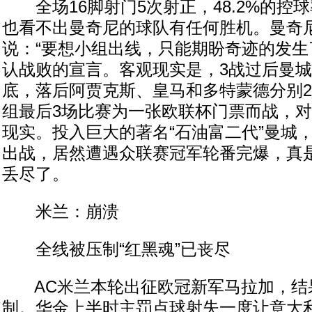
全场16脚射门5次射正，48.2%的控
也看不出曼奇尼的球队有任何胜机。曼奇
说：“要想小组出线，只能期盼奇迹的发生
认战败的宣言。客观现实是，3战过后曼城
底，落后阿贾克斯、皇马和多特蒙德分别2
组最后3场比赛为一张欧联杯门票而战，
现实。投入巨大的著名“石油富二代”曼城
出战，居然遭遇众联赛冠军轮番完爆，真是
丢尽了。
米兰：崩溃
全线被压制“红黑魂”已丧尽
AC米兰本轮出征欧冠新军马拉加，结
制。华金上半时主罚点球射失一度让意大