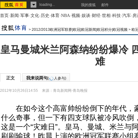
loading...
我的搜狐
邮件
首页
-
新闻
-
军事
-
文化
-
历史
-
体育
-
NBA
-
视频
-
娱谈
-
财经
-
世相
-
科技
-
汽车
-
房
>
2012/2013欧洲冠军联赛|欧冠|欧冠新闻|欧冠积分|欧冠视频
>
欧
皇马曼城米兰阿森纳纷纷爆冷 
难
正文
我来说两句
(
人参与)
2012年10月26日14:55
来源：
青岛新闻网-青岛晚报
在如今这个高富帅纷纷倒下的年代，豪
什么奇事，但一下有四支球队被冷风吹倒
这是一个“灾难日”。皇马、曼城、米兰与
刷刷输球！昨晨上演的欧洲冠军联赛小组赛