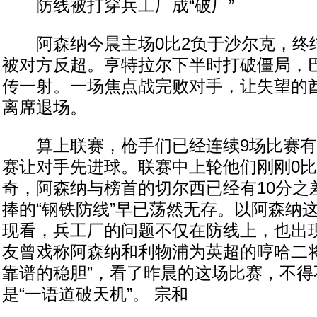
防线被打穿兵工厂成“破厂”
阿森纳今晨主场0比2负于沙尔克，终结
被对方反超。亨特拉尔下半时打破僵局，
传一射。一场焦点战完败对手，让失望的
离席退场。
算上联赛，枪手们已经连续9场比赛有
赛让对手先进球。联赛中上轮他们刚刚0比
奇，阿森纳与榜首的切尔西已经有10分之
捧的“钢铁防线”早已荡然无存。以阿森纳
现看，兵工厂的问题不仅在防线上，也出
友曾戏称阿森纳和利物浦为英超的哼哈二将
靠谱的稳胆”，看了昨晨的这场比赛，不得
是“一语道破天机”。 宗和