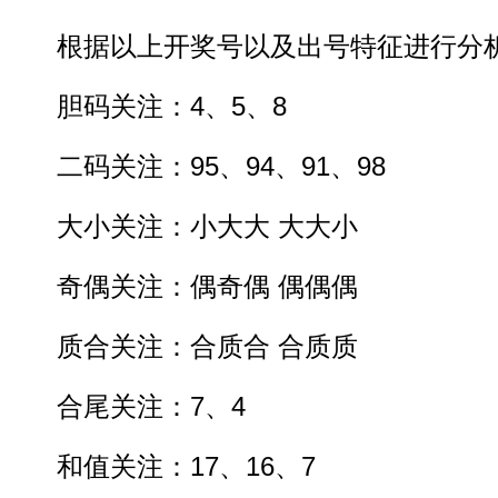
根据以上开奖号以及出号特征进行分析得
胆码关注：4、5、8
二码关注：95、94、91、98
大小关注：小大大 大大小
奇偶关注：偶奇偶 偶偶偶
质合关注：合质合 合质质
合尾关注：7、4
和值关注：17、16、7