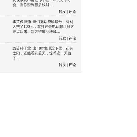
发现成功不会让你幸福，和人分享才
会。当你赚到很多钱时…
转发
|
评论
李英俊律师
哥们充话费输错号，替别
人交了100元，就打过去电话想让对方
充点回来。对方特郁闷地说…
转发
|
评论
急诊科于莺
出门时发现没下雪，还有
太阳，还能看到蓝天，惊呼这一天值
了！
转发
|
评论