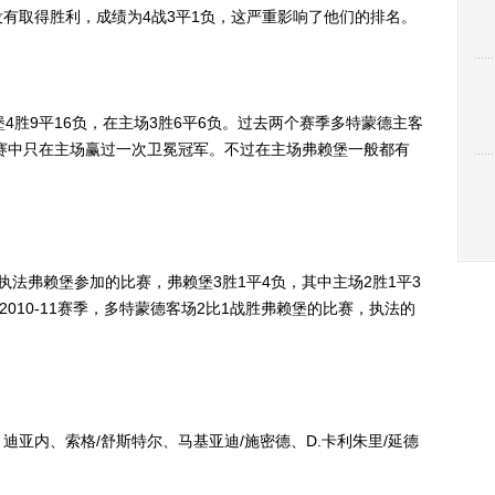
取得胜利，成绩为4战3平1负，这严重影响了他们的排名。
胜9平16负，在主场3胜6平6负。过去两个赛季多特蒙德主客
联赛中只在主场赢过一次卫冕冠军。不过在主场弗赖堡一般都有
弗赖堡参加的比赛，弗赖堡3胜1平4负，其中主场2胜1平3
2010-11赛季，多特蒙德客场2比1战胜弗赖堡的比赛，执法的
亚内、索格/舒斯特尔、马基亚迪/施密德、D.卡利朱里/延德