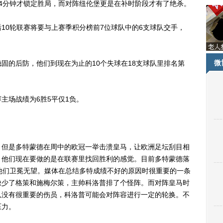
4分钟才锁定胜局，而对阵纽伦堡更是在补时阶段才有了绝杀。
0轮联赛将要与上赛季积分榜前7位球队中的6支球队交手，
微
的后防，他们到现在为止的10个失球在18支球队里排名第
场战绩为6胜5平仅1负。
但是多特蒙德在周中的欧冠一举击溃皇马，让欧洲足坛刮目相
，他们现在要做的是在联赛里找回胜利的感觉。目前多特蒙德落
他们卫冕无望。媒体在总结多特成绩不好的原因时很重要的一条
缺少了格策和施梅尔策，主帅科洛普排了个怪阵。而对阵皇马时
队没有很重要的伤员，科洛普可能会对阵容进行一定的轮换。不
压力。