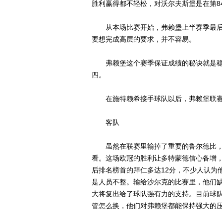
胜利赢得都不轻松，对沃尔夫斯堡是在第8
从本场比赛开始，弗赖堡上半赛季最后1
要想完成高层的要求，并不容易。
弗赖堡这个赛季保证成绩的秘诀就是稳固
四。
在施特赖希接手球队以后，弗赖堡联赛主
客队
虽然在联赛里输掉了重要的鲁尔德比，
看。这场欧冠的胜利让多特蒙德信心备增
后排名榜首的拜仁多达12分，不少人认为
是人员不整。输给沙尔克的比赛里，他们
大将复出给了球队强有力的支持。目前球
管怎么换，他们对弗赖堡都能保持强大的