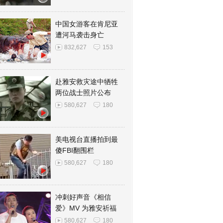
中国女游客在肯尼亚
遭河马袭击身亡
832,627
153
赴雅安救灾途中牺牲
两位战士照片公布
580,627
180
美电视台直播拍到最
傻FBI翻围栏
580,627
180
冲刺好声音《相信
爱》MV 为雅安祈福
580,627
180