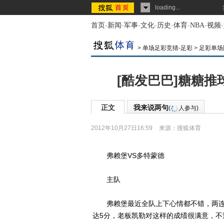
loading...
首页
-
新闻
-
军事
-
文化
-
历史
-
体育
-
NBA
-
视频
-
>
单场足彩竞猜-足彩
>
足彩单场
[酷发巴巴]糖糖推
正文
我来说两句
(
人参与)
2012年10月27日16:59
来源：
搜狐体育
弗赖堡VS多特蒙德
主队
弗赖堡最近全队上下心情都不错，两连
达5分，老板凯勒对这样的成绩很满意，