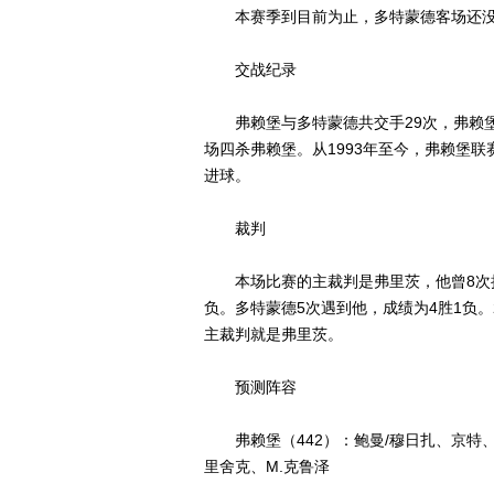
本赛季到目前为止，多特蒙德客场还没有
交战纪录
弗赖堡与多特蒙德共交手29次，弗赖堡4
场四杀弗赖堡。从1993年至今，弗赖堡
进球。
裁判
本场比赛的主裁判是弗里茨，他曾8次执法
负。多特蒙德5次遇到他，成绩为4胜1负。
主裁判就是弗里茨。
预测阵容
弗赖堡（442）：鲍曼/穆日扎、京特、迪
里舍克、M.克鲁泽