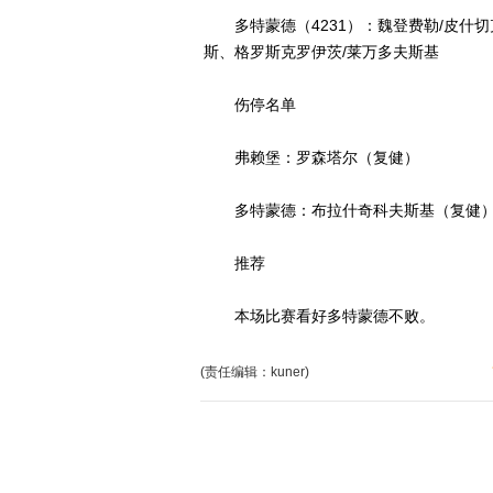
多特蒙德（4231）：魏登费勒/皮什切
斯、格罗斯克罗伊茨/莱万多夫斯基
伤停名单
弗赖堡：罗森塔尔（复健）
多特蒙德：布拉什奇科夫斯基（复健
推荐
本场比赛看好多特蒙德不败。
(责任编辑：kuner)