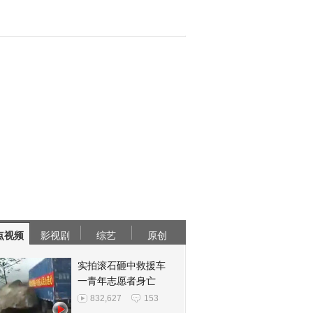
点视频
影视剧
综艺
原创
实拍滚石砸中救援车
一青年志愿者身亡
832,627
153