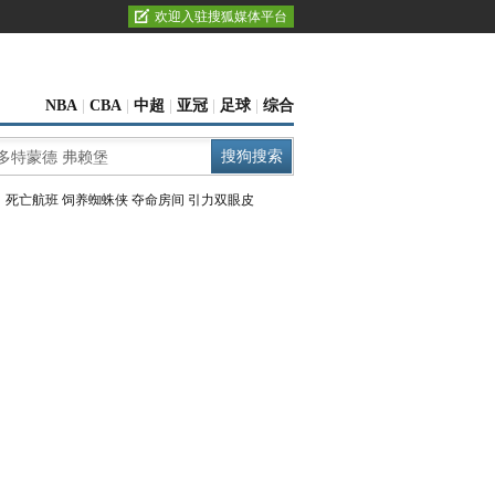
欢迎入驻搜狐媒体平台
NBA
|
CBA
|
中超
|
亚冠
|
足球
|
综合
：
死亡航班
饲养蜘蛛侠
夺命房间
引力双眼皮