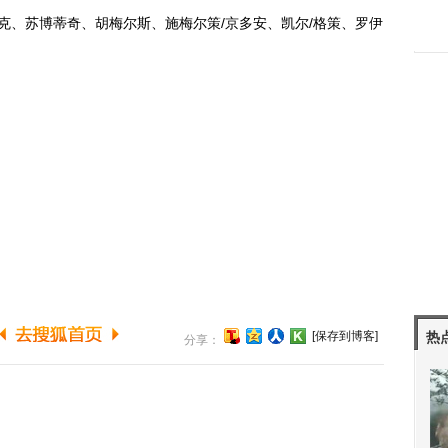
克、苏博蒂奇、胡梅尔斯、施梅尔策/京多安、凯尔/格策、罗伊
）
[保存到博客]
热
分享：