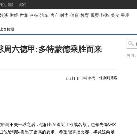
我的搜狐
邮件
娱谈
-
财经
-
世相
-
科技
-
汽车
-
房产
-
时尚
-
健康
-
教育
-
母婴
-
旅游
-
美食
-
星座
比赛预测
球周六德甲:多特蒙德乘胜而来
热词
保存到博客
打印
字号
胜而不失一球之后，他们甚至逼近了欧战名额，也领先降级区
不过他给球队提出了更高的要求，希望能掌控比赛，毕竟这两场