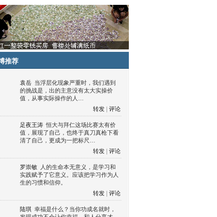
博推荐
袁岳
当浮层化现象严重时，我们遇到
的挑战是，出的主意没有太大实操价
值，从事实际操作的人…
转发
|
评论
足夜王涛
恒大与拜仁这场比赛太有价
值，展现了自己，也终于真刀真枪下看
清了自己，更成为一把标尺…
转发
|
评论
罗崇敏
人的生命本无意义，是学习和
实践赋予了它意义。应该把学习作为人
生的习惯和信仰。
转发
|
评论
陆琪
幸福是什么？当你功成名就时，