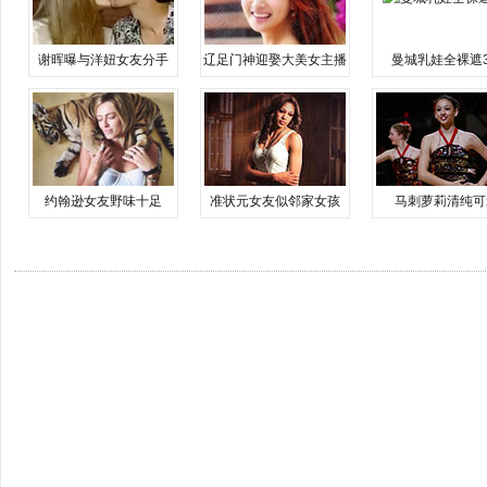
谢晖曝与洋妞女友分手
辽足门神迎娶大美女主播
曼城乳娃全裸遮
约翰逊女友野味十足
准状元女友似邻家女孩
马刺萝莉清纯可