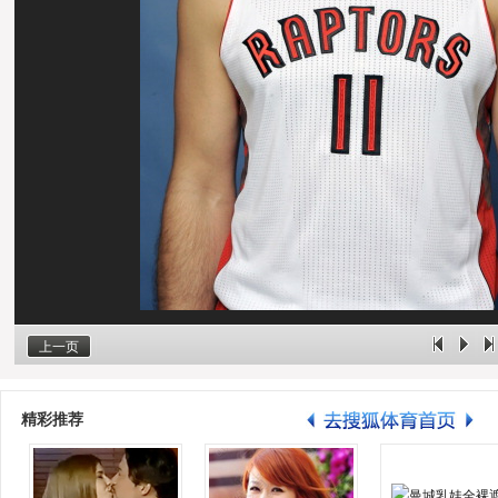
上一页
精彩推荐