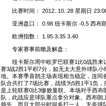
比赛时间： 2012. 10. 28 星期日 23:0
亚洲盘口： 0.98 纽卡斯尔 -0.5 西布朗 
欧洲指数： 1.95 3.35 3.40
专家赛事前瞻及解盘：
纽卡斯尔周中欧罗巴联赛1比0战胜来
赛3战2胜1平积7分，如无太大意外球队
地。本赛季喜鹊主场表现相当稳定，连同
队合共打了7场比赛，战绩为5胜1平1负
是上轮联赛0比3惨败曼联。本场对手西布
队，此战应是球队重点拿分对象。西布朗
领先，而且大部分时间多打一人，无奈球