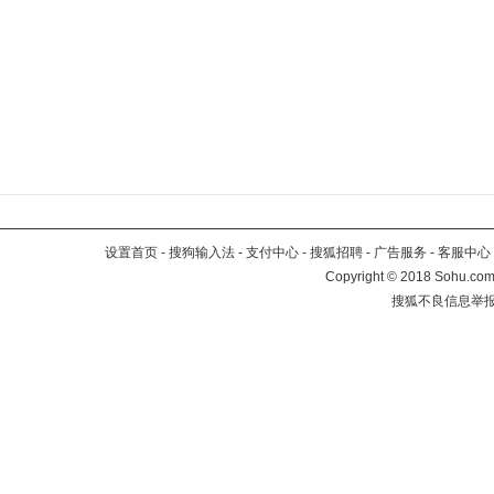
设置首页
-
搜狗输入法
-
支付中心
-
搜狐招聘
-
广告服务
-
客服中心
Copyright
©
2018 Sohu.com 
搜狐不良信息举