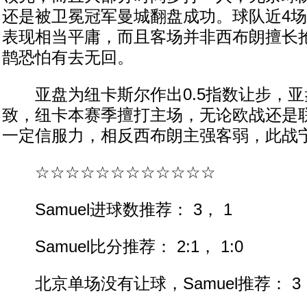
还是被卫冕冠军曼城翻盘成功。球队近4场
表现相当平庸，而且客场并非西布朗擅长
鹊恐怕有去无回。
亚盘为纽卡斯尔作出0.5指数让步，亚
致，纽卡本赛季擅打主场，无论欧战还是
一定信服力，相反西布朗主强客弱，此战
☆☆☆☆☆☆☆☆☆☆☆☆
Samuel进球数推荐： 3， 1
Samuel比分推荐： 2:1， 1:0
北京单场没有让球，Samuel推荐： 3