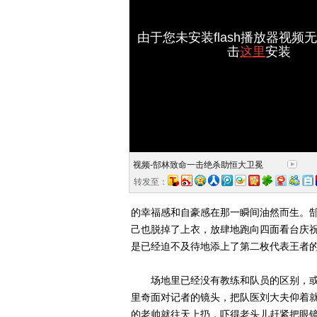
由于您未安装flash播放器视频
击
这里
安装
视频-郜林致命一击绝杀助恒大卫冕
转发至：
的幸福感和自豪感在那一瞬间油然而生。郜
己也脱掉了上衣，放肆地跑向四面看台庆
是已经迫不及待地添上了第二枚代表王者
场地里已经没有教练和队员的区别，或者
里奇面对记者的镜头，把队医刘大夫仰着就
的老帅就往天上扔，吓得老头儿赶紧把眼