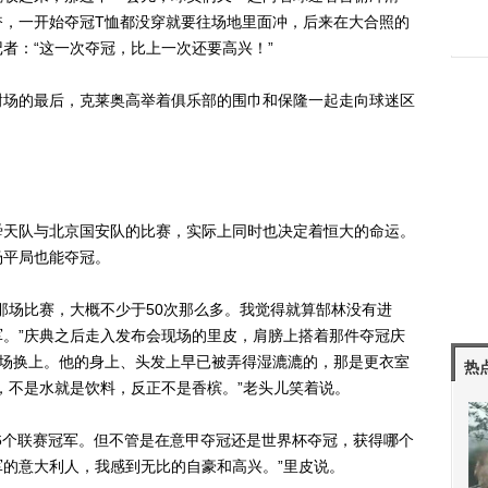
奋，一开始夺冠T恤都没穿就要往场地里面冲，后来在大合照的
者：“这一次夺冠，比上一次还要高兴！”
场的最后，克莱奥高举着俱乐部的围巾和保隆一起走向球迷区
天队与北京国安队的比赛，实际上同时也决定着恒大的命运。
场平局也能夺冠。
场比赛，大概不少于50次那么多。我觉得就算郜林没有进
。”庆典之后走入发布会现场的里皮，肩膀上搭着那件夺冠庆
现场换上。他的身上、头发上早已被弄得湿漉漉的，那是更衣室
热
，不是水就是饮料，反正不是香槟。”老头儿笑着说。
个联赛冠军。但不管是在意甲夺冠还是世界杯夺冠，获得哪个
的意大利人，我感到无比的自豪和高兴。”里皮说。