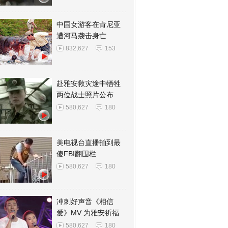
中国女游客在肯尼亚
遭河马袭击身亡
832,627
153
赴雅安救灾途中牺牲
两位战士照片公布
580,627
180
美电视台直播拍到最
傻FBI翻围栏
580,627
180
冲刺好声音《相信
爱》MV 为雅安祈福
580,627
180