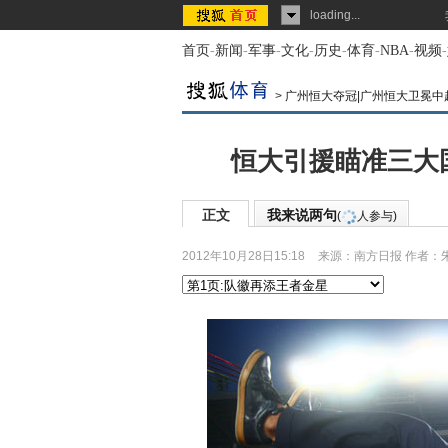
loading...
首页
-
新闻
-
军事
-
文化
-
历史
-
体育
-
NBA
-
视频
-
>
广州恒大夺冠|广州恒大卫冕中
恒大引援瞄准三大
正文
我来说两句
(
人参与)
2012年10月28日15:18
来源：
南方日报
作者：