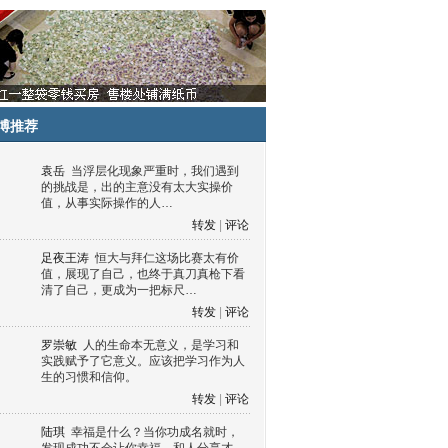
博推荐
袁岳
当浮层化现象严重时，我们遇到
的挑战是，出的主意没有太大实操价
值，从事实际操作的人…
转发
|
评论
足夜王涛
恒大与拜仁这场比赛太有价
值，展现了自己，也终于真刀真枪下看
清了自己，更成为一把标尺…
转发
|
评论
罗崇敏
人的生命本无意义，是学习和
实践赋予了它意义。应该把学习作为人
生的习惯和信仰。
转发
|
评论
陆琪
幸福是什么？当你功成名就时，