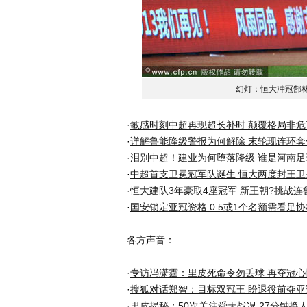
幻灯：恒大冲冠郜
·
敏感时刻中超再现超长补时 颠覆格局非危
·
详解鲁能降级警报为何解除 末轮现连环套
·
泪别中超！建业为何堕落降级 谁是河南足
·
中超首支卫冕冠军队诞生 恒大两度封王卫
·
恒大建队3年豪取4座冠军 新王朝?挑战连
·
国安锁定亚冠资格 0.5或1个名额需看足
各方声音：
·
专访冯潇霆：里皮死命令勿丢球 再夺冠心
·
搜狐对话郑智：目标双冠王 盼退役前夺亚
·
里皮揭秘：50次关注舜天战况 27分钟换