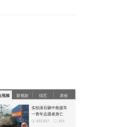
点视频
影视剧
综艺
原创
实拍滚石砸中救援车
一青年志愿者身亡
832,627
153