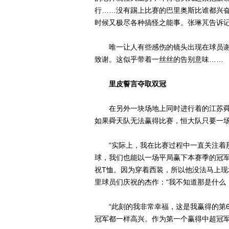
行……没有踢上比赛的巴里奥斯比谁都兴
时候又极尽各种搞怪之能事。张琳芃告诉记
唯一让人有些感伤的镜头出现在球员谢
致谢。这似乎带着一丝丝的告别意味……
里皮誓言夺取双冠
在另外一块场地上同时进行着的江苏舜
如果舜天队无法赢得比赛，恒大队只要一
“实际上，我在比赛过程中一直关注着那
球，我们也能以一场平局赢下本赛季的冠军
祝T恤。因为穿着西装，所以他没法马上
里球员们庆祝的杰作：“我不知道那是什么
“此刻的我非常幸福，这是我赢得的第6
冠军都一样高兴。作为第一个赢得中超冠军