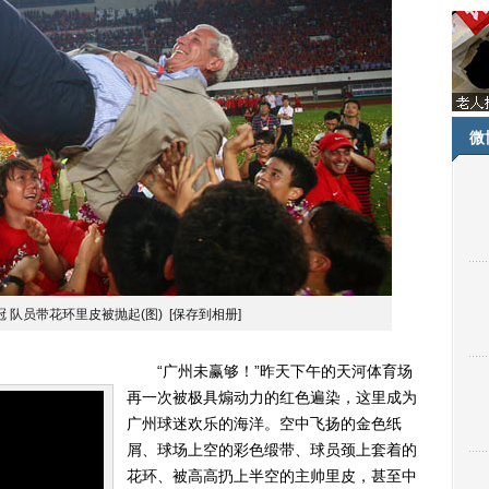
微
 队员带花环里皮被抛起(图)
[保存到相册]
“广州未赢够！”昨天下午的天河体育场
再一次被极具煽动力的红色遍染，这里成为
广州球迷欢乐的海洋。空中飞扬的金色纸
屑、球场上空的彩色缎带、球员颈上套着的
花环、被高高扔上半空的主帅里皮，甚至中