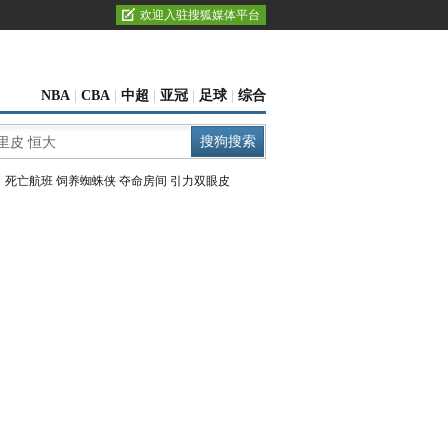
欢迎入驻搜狐媒体平台
NBA
|
CBA
|
中超
|
亚冠
|
足球
|
综合
：
死亡航班
饲养蜘蛛侠
夺命房间
引力双眼皮