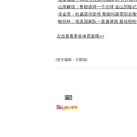
·
山东解说：鲁能该得一个点球 金山历险记
·
吴金贵：杜威居功至伟 鲁能问题需回去慢
·
帕切科：埃及国家队一直邀请我 最佳投给
点击查看更多体育新闻>>
(责任编辑：王晓瑞)
广告