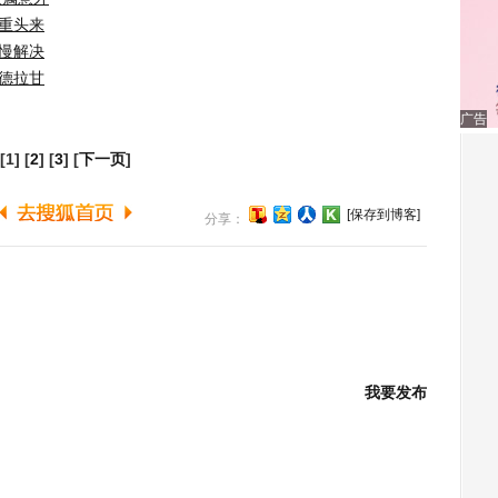
重头来
慢解决
德拉甘
广告
[1] [
2
] [
3
] [
下一页
]
[保存到博客]
分享：
我要发布