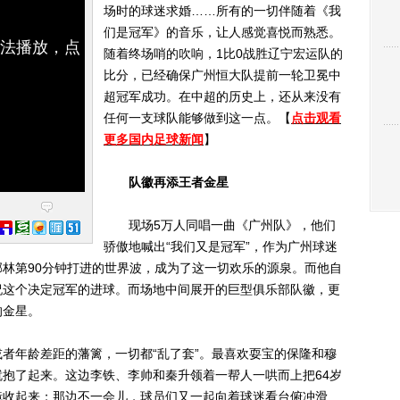
场时的球迷求婚……所有的一切伴随着《我
们是冠军》的音乐，让人感觉喜悦而熟悉。
无法播放，点
随着终场哨的吹响，1比0战胜辽宁宏运队的
比分，已经确保广州恒大队提前一轮卫冕中
超冠军成功。在中超的历史上，还从来没有
任何一支球队能够做到这一点。【
点击观看
更多国内足球新闻
】
队徽再添王者金星
现场5万人同唱一曲《广州队》，他们
骄傲地喊出“我们又是冠军”，作为广州球迷
林第90分钟打进的世界波，成为了这一切欢乐的源泉。而他自
祝这个决定冠军的进球。而场地中间展开的巨型俱乐部队徽，更
的金星。
年龄差距的藩篱，一切都“乱了套”。最喜欢耍宝的保隆和穆
抱了起来。这边李铁、李帅和秦升领着一帮人一哄而上把64岁
镜收起来；那边不一会儿，球员们又一起向着球迷看台俯冲滑