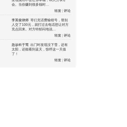
发现成功不会让你幸福，和人分享才
会。当你赚到很多钱时…
转发
|
评论
李英俊律师
哥们充话费输错号，替别
人交了100元，就打过去电话想让对方
充点回来。对方特郁闷地说…
转发
|
评论
急诊科于莺
出门时发现没下雪，还有
太阳，还能看到蓝天，惊呼这一天值
了！
转发
|
评论