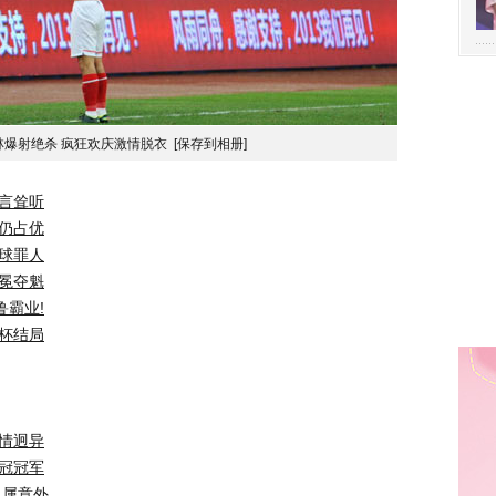
林爆射绝杀 疯狂欢庆激情脱衣
[保存到相册]
言耸听
仍占优
球罪人
冕夺魁
鲁霸业!
协杯结局
情迥异
冠冠军
人属意外