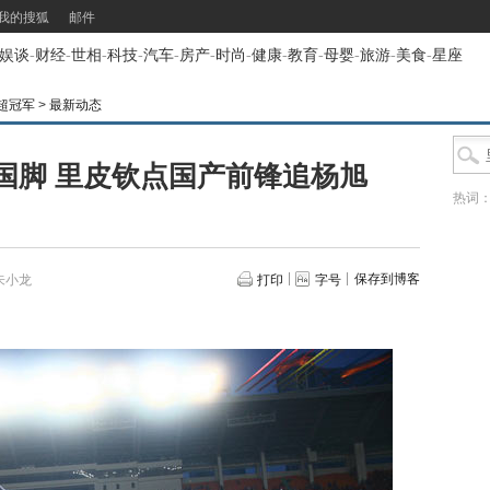
我的搜狐
邮件
娱谈
-
财经
-
世相
-
科技
-
汽车
-
房产
-
时尚
-
健康
-
教育
-
母婴
-
旅游
-
美食
-
星座
超冠军
>
最新动态
国脚 里皮钦点国产前锋追杨旭
热词
保存到博客
朱小龙
打印
字号