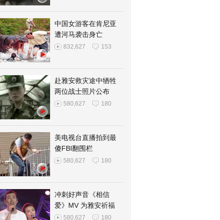
中国女游客在肯尼亚
遭河马袭击身亡
832,627
153
赴雅安救灾途中牺牲
两位战士照片公布
580,627
180
美电视台直播拍到最
傻FBI翻围栏
580,627
180
冲刺好声音《相信
爱》MV 为雅安祈福
580,627
180