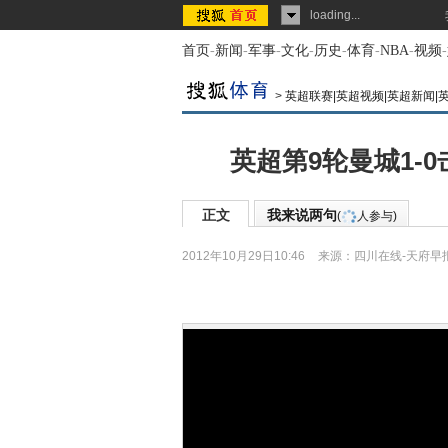
loading...
首页
-
新闻
-
军事
-
文化
-
历史
-
体育
-
NBA
-
视频
-
>
英超联赛|英超视频|英超新闻|
英超第9轮曼城1-
正文
我来说两句
(
人参与)
2012年10月29日10:46
来源：
四川在线-天府早