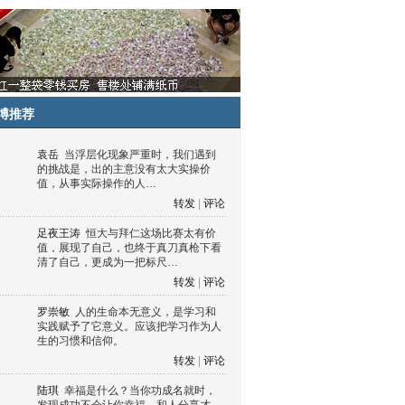
博推荐
袁岳
当浮层化现象严重时，我们遇到
的挑战是，出的主意没有太大实操价
值，从事实际操作的人…
转发
|
评论
足夜王涛
恒大与拜仁这场比赛太有价
值，展现了自己，也终于真刀真枪下看
清了自己，更成为一把标尺…
转发
|
评论
罗崇敏
人的生命本无意义，是学习和
实践赋予了它意义。应该把学习作为人
生的习惯和信仰。
转发
|
评论
陆琪
幸福是什么？当你功成名就时，