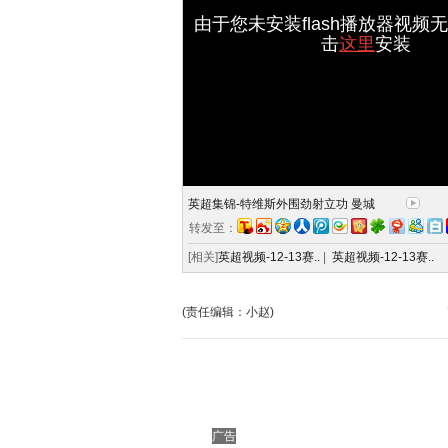
由于您未安装flash播放器视频
击
这里
安装
英超集锦-特维斯外围劲射立功 曼城
转发至：
[相关]
英超视频-12-13赛..
|
英超视频-12-13赛..
(责任编辑：小赵)
广告