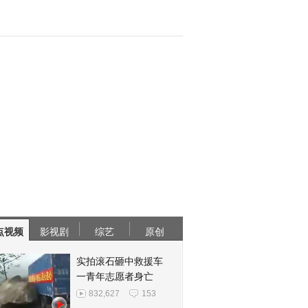
点视频
影视剧
综艺
原创
实拍滚石砸中救援车
一青年志愿者身亡
832,627
153