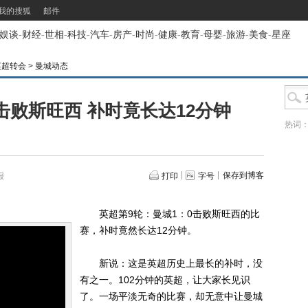
我的搜狐
邮件
娱谈
-
财经
-
世相
-
科技
-
汽车
-
房产
-
时尚
-
健康
-
教育
-
母婴
-
旅游
-
美食
-
星座
英超转会
>
曼城动态
0击败斯旺西 补时竟长达12分钟
热词
保存到博客
报
打印
字号
英超第9轮：曼城1：0击败斯旺西的比
赛，补时竟然长达12分钟。
新说：这是英超历史上最长的补时，没
有之一。102分钟的英超，让大家长见识
了。一场平淡无奇的比赛，却无意中让曼城