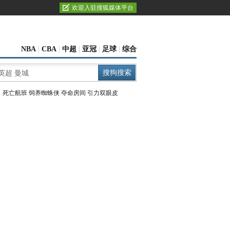
欢迎入驻搜狐媒体平台
NBA
|
CBA
|
中超
|
亚冠
|
足球
|
综合
：
死亡航班
饲养蜘蛛侠
夺命房间
引力双眼皮