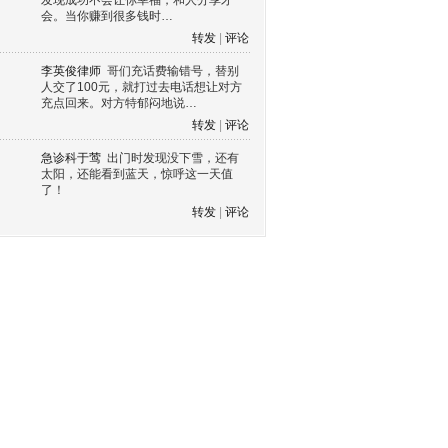
发现成功不会让你幸福，和人分享才
会。当你赚到很多钱时…
转发
|
评论
李英俊律师
哥们充话费输错号，替别
人交了100元，就打过去电话想让对方
充点回来。对方特郁闷地说…
转发
|
评论
急诊科于莺
出门时发现没下雪，还有
太阳，还能看到蓝天，惊呼这一天值
了！
转发
|
评论