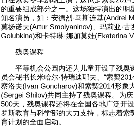
日在索契冬季剧场上演，这也是索契201
的重要组成部分之一。这场独特演出的明
知名演员，如：安德烈·马斯连基(Andrei Mer
莫扬诺夫(Artur Smolyaninov)、玛莉亚·古
Golubkina)和卡特琳·娜加莫娃(Ekaterina V
残奥课程
平等机会公园内还为儿童开设了残奥课
员会秘书长米哈尔·特瑞迪耶夫、“索契201
察洛夫(Ivan Goncharov)和索契2014
(Sergei Shilov)共同主持了残奥课程
500天，残奥课程还将在全国各地广泛开
罗斯教育与科学部的大力支持，标志着索契
育计划的全面启动。