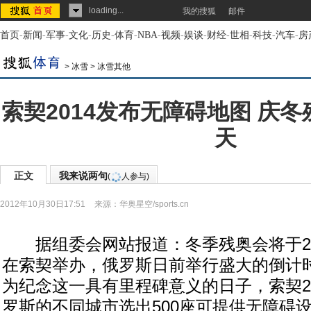
loading...
我的搜狐
邮件
首页
-
新闻
-
军事
-
文化
-
历史
-
体育
-
NBA
-
视频
-
娱谈
-
财经
-
世相
-
科技
-
汽车
-
房
>
冰雪
>
冰雪其他
索契2014发布无障碍地图 庆冬
天
正文
我来说两句
(
人参与)
2012年10月30日17:51
来源：
华奥星空/sports.cn
据组委会网站报道：冬季残奥会将于201
在索契举办，俄罗斯日前举行盛大的倒计时
为纪念这一具有里程碑意义的日子，索契2
罗斯的不同城市选出500座可提供无障碍