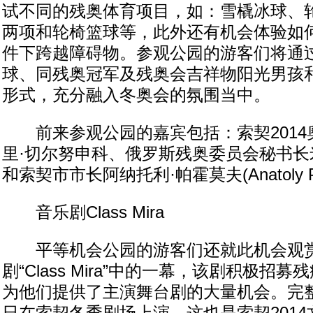
试不同的残奥体育项目，如：雪橇冰球、
两项和轮椅篮球等，此外还有机会体验如
件下跨越障碍物。参观公园的游客们将通
球、同残奥冠军及残奥会吉祥物阳光男孩
形式，充分融入冬奥会的氛围当中。
前来参观公园的嘉宾包括：索契2014
里·切尔努申科、俄罗斯残奥委员会秘书长
和索契市市长阿纳托利·帕霍莫夫(Anatoly P
音乐剧Class Mira
平等机会公园的游客们还就此机会观赏
剧“Class Mira”中的一幕，该剧积极招
为他们提供了主演舞台剧的大量机会。完整