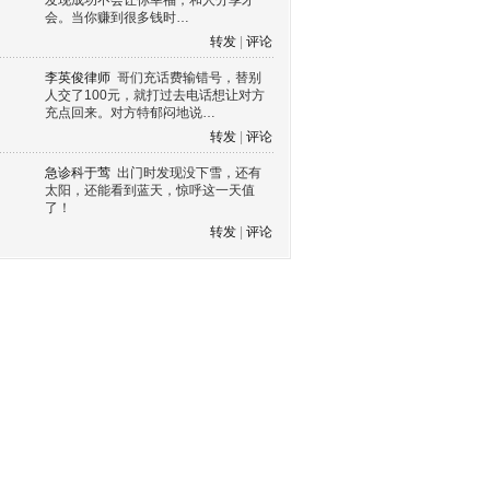
发现成功不会让你幸福，和人分享才
会。当你赚到很多钱时…
转发
|
评论
李英俊律师
哥们充话费输错号，替别
人交了100元，就打过去电话想让对方
充点回来。对方特郁闷地说…
转发
|
评论
急诊科于莺
出门时发现没下雪，还有
太阳，还能看到蓝天，惊呼这一天值
了！
转发
|
评论