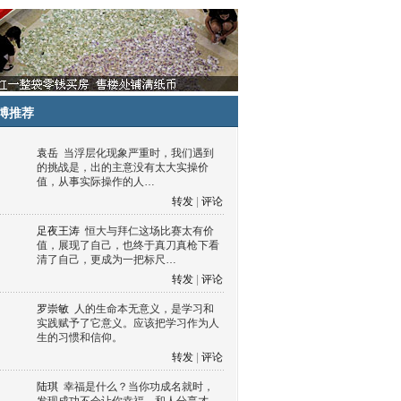
博推荐
袁岳
当浮层化现象严重时，我们遇到
的挑战是，出的主意没有太大实操价
值，从事实际操作的人…
转发
|
评论
足夜王涛
恒大与拜仁这场比赛太有价
值，展现了自己，也终于真刀真枪下看
清了自己，更成为一把标尺…
转发
|
评论
罗崇敏
人的生命本无意义，是学习和
实践赋予了它意义。应该把学习作为人
生的习惯和信仰。
转发
|
评论
陆琪
幸福是什么？当你功成名就时，