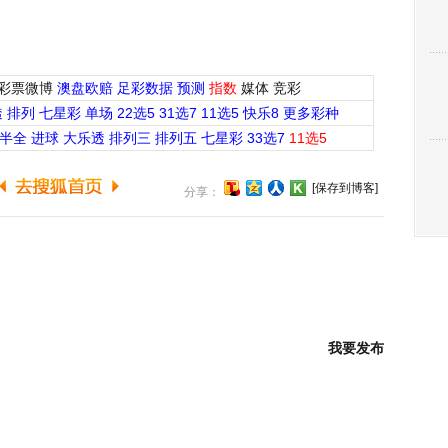
彩票微博
澳盘欧赔
足彩数据
预测
指数
媒体
竞彩
透
排列
七星彩
单场
22选5
31选7
11选5
快乐8
更多彩种
半全
进球
大乐透
排列三
排列五
七星彩
33选7
11选5
[保存到博客]
分享：
我要发布