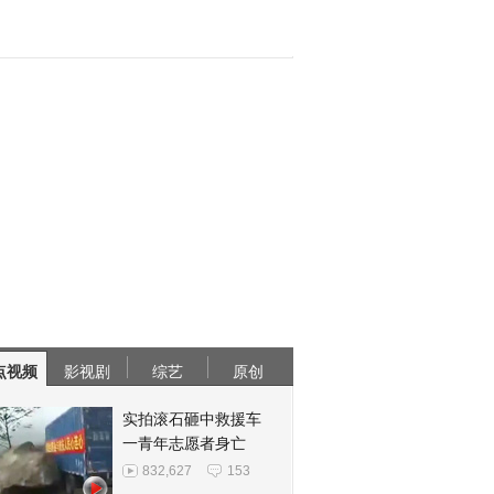
点视频
影视剧
综艺
原创
实拍滚石砸中救援车
一青年志愿者身亡
832,627
153