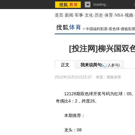
loading...
首页
-
新闻
-
军事
-
文化
-
历史
-
体育
-
NBA
-
视频
-
>
中国福利彩票-双色球-搜狐彩
[投注网]柳兴国双色球
正文
我来说两句
(
人参与)
2012年10月31日15:37
来源：
搜狐体育
12128期双色球开奖号码为红球：05、09
奇偶比4：2，跨度26。
本期推荐：
龙头：08