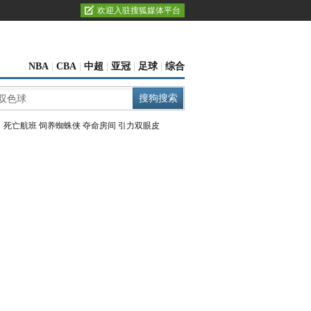
欢迎入驻搜狐媒体平台
NBA
|
CBA
|
中超
|
亚冠
|
足球
|
综合
：
死亡航班
饲养蜘蛛侠
夺命房间
引力双眼皮