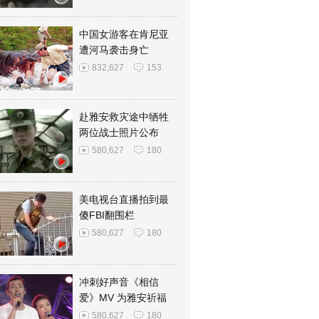
中国女游客在肯尼亚
遭河马袭击身亡
832,627
153
赴雅安救灾途中牺牲
两位战士照片公布
580,627
180
美电视台直播拍到最
傻FBI翻围栏
580,627
180
冲刺好声音《相信
爱》MV 为雅安祈福
580,627
180