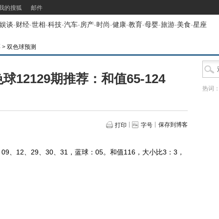
我的搜狐
邮件
娱谈
-
财经
-
世相
-
科技
-
汽车
-
房产
-
时尚
-
健康
-
教育
-
母婴
-
旅游
-
美食
-
星座
票
>
双色球预测
12129期推荐：和值65-124
热词
保存到博客
打印
字号
、12、29、30、31，蓝球：05。和值116，大小比3：3，