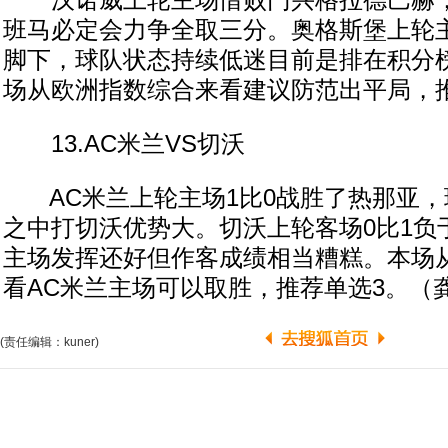
汉诺威上轮主场惜败门兴格拉德巴赫，
班马必定会力争全取三分。奥格斯堡上轮主
脚下，球队状态持续低迷目前是排在积分
场从欧洲指数综合来看建议防范出平局，推
13.AC米兰VS切沃
AC米兰上轮主场1比0战胜了热那亚，
之中打切沃优势大。切沃上轮客场0比1负
主场发挥还好但作客成绩相当糟糕。本场
看AC米兰主场可以取胜，推荐单选3。（
(责任编辑：kuner)