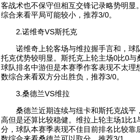
客战术也不保守但相互交锋记录略势明显
综合来看平局可能较小，推荐3/0。
2.诺维奇VS斯托克
诺维奇上轮客场与维拉握手言和，球队
托克优势较明显。斯托克上轮主场0比0与
球队排名中游但是本赛季作客表现不太理
数综合来看双方分出胜负，推荐3/0。
3.桑德兰VS维拉
桑德兰近期连续与纽卡和斯托克战平，
高但是还算比较稳健。维拉上轮主场1比1
分，球队本赛季表现不佳目前排名比较靠
数综合来看桑德兰可以取分，推荐3/1。