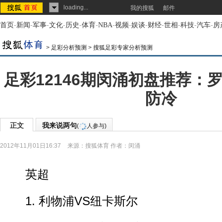
loading...
我的搜狐
邮件
首页
-
新闻
-
军事
-
文化
-
历史
-
体育
-
NBA
-
视频
-
娱谈
-
财经
-
世相
-
科技
-
汽车
-
房
>
足彩分析预测
>
搜狐足彩专家分析预测
足彩12146期闵涌初盘推荐：
防冷
正文
我来说两句
(
人参与)
2012年11月01日16:37
来源：
搜狐体育
作者：闵涌
英超
1. 利物浦VS纽卡斯尔