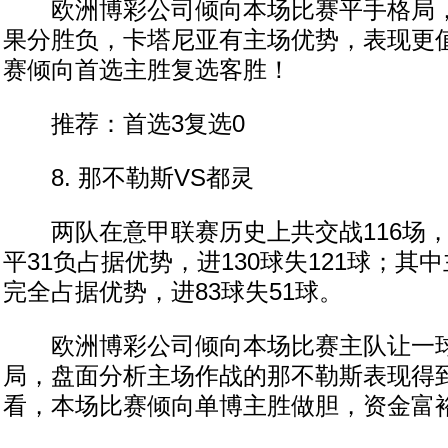
欧洲博彩公司倾向本场比赛平手格局，
果分胜负，卡塔尼亚有主场优势，表现更
赛倾向首选主胜复选客胜！
推荐：首选3复选0
8. 那不勒斯VS都灵
两队在意甲联赛历史上共交战116场，那
平31负占据优势，进130球失121球；其中
完全占据优势，进83球失51球。
欧洲博彩公司倾向本场比赛主队让一球
局，盘面分析主场作战的那不勒斯表现得
看，本场比赛倾向单博主胜做胆，资金富