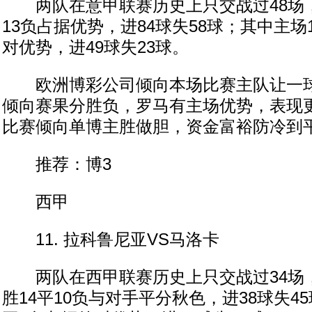
两队在意甲联赛历史上只交战过48场，罗
13负占据优势，进84球失58球；其中主场
对优势，进49球失23球。
欧洲博彩公司倾向本场比赛主队让一球
倾向赛果分胜负，罗马有主场优势，表现
比赛倾向单博主胜做胆，资金富裕防冷到
推荐：博3
西甲
11. 拉科鲁尼亚VS马洛卡
两队在西甲联赛历史上只交战过34场，
胜14平10负与对手平分秋色，进38球失4