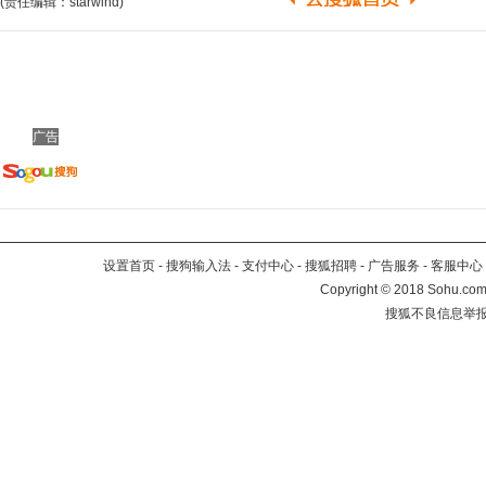
(责任编辑：starwind)
广告
设置首页
-
搜狗输入法
-
支付中心
-
搜狐招聘
-
广告服务
-
客服中心
Copyright
©
2018 Sohu.com 
搜狐不良信息举