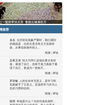
博推荐
袁岳
当浮层化现象严重时，我们遇到
的挑战是，出的主意没有太大实操价
值，从事实际操作的人…
转发
|
评论
足夜王涛
恒大与拜仁这场比赛太有价
值，展现了自己，也终于真刀真枪下看
清了自己，更成为一把标尺…
转发
|
评论
罗崇敏
人的生命本无意义，是学习和
实践赋予了它意义。应该把学习作为人
生的习惯和信仰。
转发
|
评论
陆琪
幸福是什么？当你功成名就时，