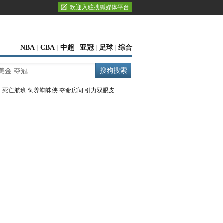
欢迎入驻搜狐媒体平台
NBA
|
CBA
|
中超
|
亚冠
|
足球
|
综合
：
死亡航班
饲养蜘蛛侠
夺命房间
引力双眼皮