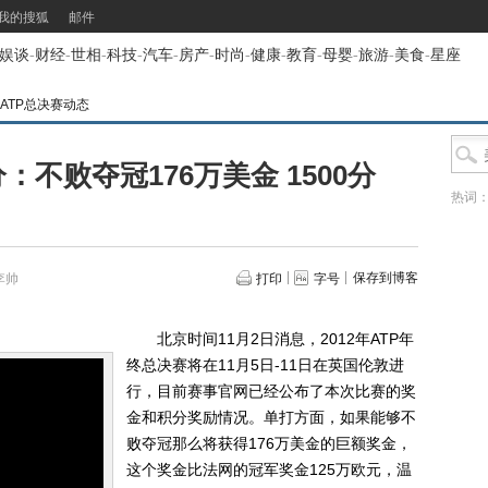
我的搜狐
邮件
娱谈
-
财经
-
世相
-
科技
-
汽车
-
房产
-
时尚
-
健康
-
教育
-
母婴
-
旅游
-
美食
-
星座
2ATP总决赛动态
：不败夺冠176万美金 1500分
热词
保存到博客
李帅
打印
字号
北京时间11月2日消息，2012年ATP年
终总决赛将在11月5日-11日在英国伦敦进
行，目前赛事官网已经公布了本次比赛的奖
金和积分奖励情况。单打方面，如果能够不
败夺冠那么将获得176万美金的巨额奖金，
这个奖金比法网的冠军奖金125万欧元，温