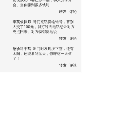
发现成功不会让你幸福，和人分享才
会。当你赚到很多钱时…
转发
|
评论
李英俊律师
哥们充话费输错号，替别
人交了100元，就打过去电话想让对方
充点回来。对方特郁闷地说…
转发
|
评论
急诊科于莺
出门时发现没下雪，还有
太阳，还能看到蓝天，惊呼这一天值
了！
转发
|
评论