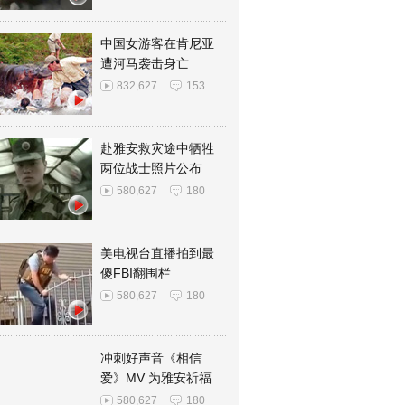
中国女游客在肯尼亚
遭河马袭击身亡
832,627
153
赴雅安救灾途中牺牲
两位战士照片公布
580,627
180
美电视台直播拍到最
傻FBI翻围栏
580,627
180
冲刺好声音《相信
爱》MV 为雅安祈福
580,627
180