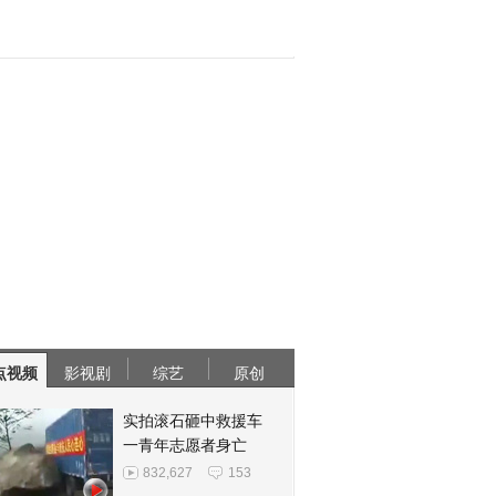
点视频
影视剧
综艺
原创
实拍滚石砸中救援车
一青年志愿者身亡
832,627
153